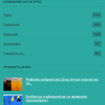
ΔΗΜΟΦΙΛΕΙΣ ΚΑΤΗΓΟΡΙΕΣ
Υγεία
3541
Παθολογία
1863
Διατροφή
1389
Ιατρικά Νέα
971
Γνωρίζετε ότι...
881
ΠΡΟΣΦΑΤΑ ΑΡΘΡΑ
Prebiotic αναψυκτικά: Είναι όντως υγιεινά για
το…
Συνδέεται η φλεγμονή με τις εμπειρίες
αποσύνδεσης;