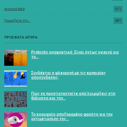
Ιατρικά Νέα
971
Γνωρίζετε ότι...
881
ΠΡΟΣΦΑΤΑ ΑΡΘΡΑ
Prebiotic αναψυκτικά: Είναι όντως υγιεινά για
το…
Συνδέεται η φλεγμονή με τις εμπειρίες
αποσύνδεσης;
Πώς να προστατευτείτε από λοιμώξεις στη
θάλασσα και την…
Το κορυφαίο αποξηραμένο φρούτο για την
αντιμετώπιση της…