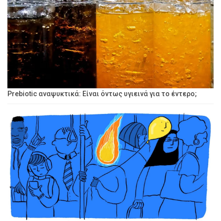
Prebiotic αναψυκτικά: Είναι όντως υγιεινά για το έντερο;