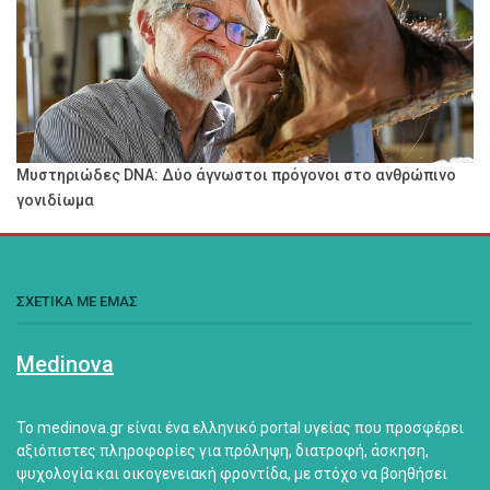
Μυστηριώδες DNA: Δύο άγνωστοι πρόγονοι στο ανθρώπινο
γονιδίωμα
ΣΧΕΤΙΚΑ ΜΕ ΕΜΑΣ
Medinova
Το medinova.gr είναι ένα ελληνικό portal υγείας που προσφέρει
αξιόπιστες πληροφορίες για πρόληψη, διατροφή, άσκηση,
ψυχολογία και οικογενειακή φροντίδα, με στόχο να βοηθήσει