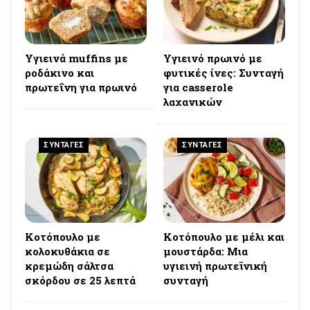
Υγιεινά muffins με
Υγιεινό πρωινό με
ροδάκινο και
φυτικές ίνες: Συνταγή
πρωτεΐνη για πρωινό
για casserole
λαχανικών
ΣΥΝΤΑΓΕΣ
ΣΥΝΤΑΓΕΣ
Κοτόπουλο με
Κοτόπουλο με μέλι και
κολοκυθάκια σε
μουστάρδα: Μια
κρεμώδη σάλτσα
υγιεινή πρωτεϊνική
σκόρδου σε 25 λεπτά
συνταγή