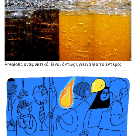
Prebiotic αναψυκτικά: Είναι όντως υγιεινά για το έντερο;