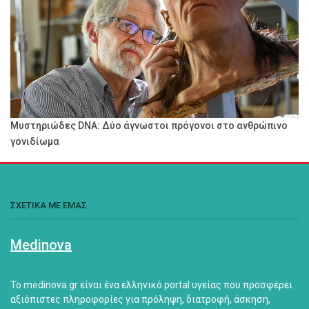
Μυστηριώδες DNA: Δύο άγνωστοι πρόγονοι στο ανθρώπινο
γονιδίωμα
ΣΧΕΤΙΚΑ ΜΕ ΕΜΑΣ
Medinova
Το medinova.gr είναι ένα ελληνικό portal υγείας που προσφέρει
αξιόπιστες πληροφορίες για πρόληψη, διατροφή, άσκηση,