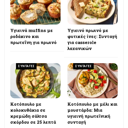
Υγιεινά muffins με
Υγιεινό πρωινό με
ροδάκινο και
φυτικές ίνες: Συνταγή
πρωτεΐνη για πρωινό
για casserole
λαχανικών
ΣΥΝΤΑΓΕΣ
ΣΥΝΤΑΓΕΣ
Κοτόπουλο με
Κοτόπουλο με μέλι και
κολοκυθάκια σε
μουστάρδα: Μια
κρεμώδη σάλτσα
υγιεινή πρωτεϊνική
σκόρδου σε 25 λεπτά
συνταγή