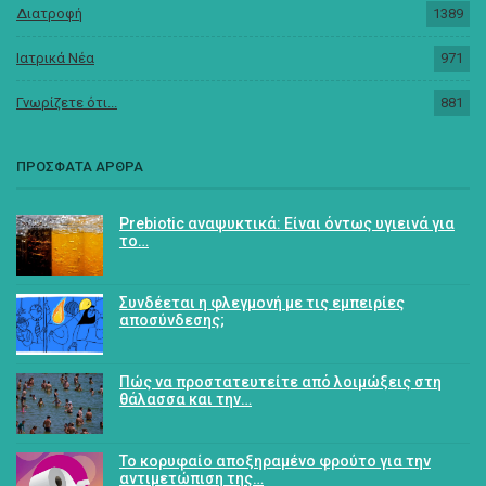
Διατροφή
1389
Ιατρικά Νέα
971
Γνωρίζετε ότι...
881
ΠΡΟΣΦΑΤΑ ΑΡΘΡΑ
Prebiotic αναψυκτικά: Είναι όντως υγιεινά για
το…
Συνδέεται η φλεγμονή με τις εμπειρίες
αποσύνδεσης;
Πώς να προστατευτείτε από λοιμώξεις στη
θάλασσα και την…
Το κορυφαίο αποξηραμένο φρούτο για την
αντιμετώπιση της…