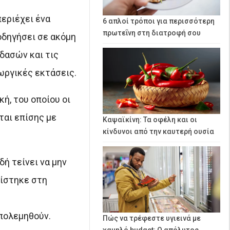
περιέχει ένα
6 απλοί τρόποι για περισσότερη
πρωτεΐνη στη διατροφή σου
οδηγήσει σε ακόμη
δασών και τις
ωργικές εκτάσεις.
ή, του οποίου οι
ται επίσης με
Καψαϊκίνη: Τα οφέλη και οι
κίνδυνοι από την καυτερή ουσία
δή τείνει να μην
πίστηκε στη
πολεμηθούν.
Πώς να τρέφεστε υγιεινά με
χαμηλό budget: Ο απόλυτος