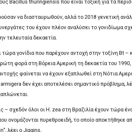
 Bacillus thuringiensis που είναι τοξική για τα περι
πορούσαν να διασταυρωθούν, αλλά το 2018 γενετική αν
 συνεργάτες του έχουν πλέον αναλύσει το γονιδίωμα σχ
ην τελευταία δεκαετία.
ι τώρα γονίδια που παρέχουν αντοχή στην τοξίνη Bt – 
α πρώτη φορά στη Βόρεια Αμερική τη δεκαετία του 1990
 αντοχής φαίνεται να έχουν εξαπλωθεί στη Νότια Αμερ
 armigera δεν έχει αποτελέσει σημαντικό πρόβλημα, λέε
ξαπλώνεται.
ς – σχεδόν όλοι οι H. zea στη Βραζιλία έχουν τώρα ένα
ου ονομάζονται πυρεθροειδή, το οποίο αποκτήθηκε από
, λέει ο Jiggins.