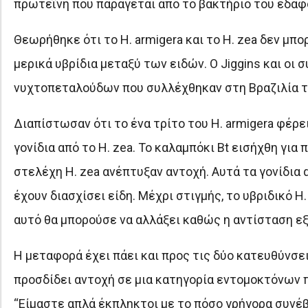
πρωτεΐνη που παράγεται από το βακτήριο του εδάφους
Θεωρήθηκε ότι το H. armigera και το H. zea δεν μ
μερικά υβρίδια μεταξύ των ειδών. Ο Jiggins και οι
νυχτοπεταλούδων που συλλέχθηκαν στη Βραζιλία τ
Διαπίστωσαν ότι το ένα τρίτο του H. armigera φέρε
γονίδια από το H. zea. Το καλαμπόκι Bt εισήχθη γι
στελέχη H. zea ανέπτυξαν αντοχή. Αυτά τα γονίδια
έχουν διασχίσει είδη. Μέχρι στιγμής, το υβριδικό H.
αυτό θα μπορούσε να αλλάξει καθώς η αντίσταση ε
Η μεταφορά έχει πάει και προς τις δύο κατευθύνσει
προσδίδει αντοχή σε μια κατηγορία εντομοκτόνων π
“Είμαστε απλά έκπληκτοι με το πόσο γρήγορα συνέβη”