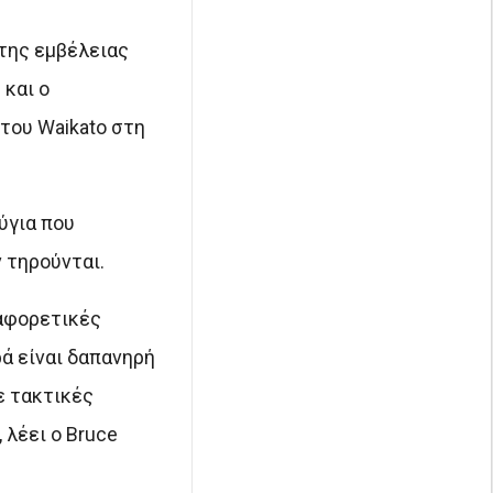
 της εμβέλειας
 και ο
του Waikato στη
ύγια που
 τηρούνται.
ιαφορετικές
ά είναι δαπανηρή
ε τακτικές
 λέει ο Bruce