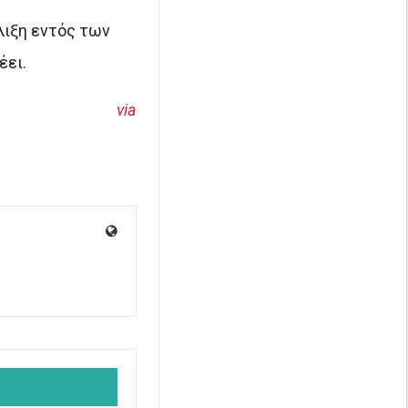
έλιξη εντός των
έει.
via