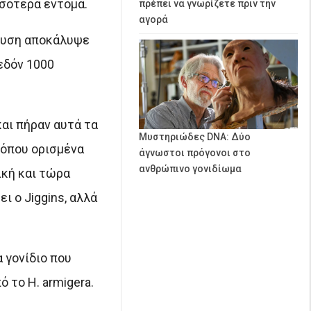
σσότερα έντομα.
πρέπει να γνωρίζετε πριν την
αγορά
άλυση αποκάλυψε
εδόν 1000
και πήραν αυτά τα
Μυστηριώδες DNA: Δύο
, όπου ορισμένα
άγνωστοι πρόγονοι στο
ανθρώπινο γονιδίωμα
ική και τώρα
ι ο Jiggins, αλλά
 γονίδιο που
 το H. armigera.