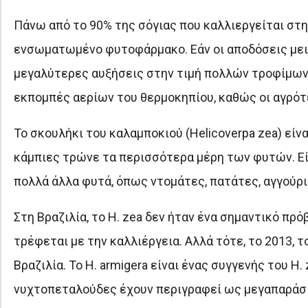
Πάνω από το 90% της σόγιας που καλλιεργείται στη 
ενσωματωμένο φυτοφάρμακο. Εάν οι αποδόσεις μειω
μεγαλύτερες αυξήσεις στην τιμή πολλών τροφίμων.
εκπομπές αερίων του θερμοκηπίου, καθώς οι αγρότ
Το σκουλήκι του καλαμποκιού (Helicoverpa zea) είν
κάμπιες τρώνε τα περισσότερα μέρη των φυτών. Είν
πολλά άλλα φυτά, όπως ντομάτες, πατάτες, αγγούρια
Στη Βραζιλία, το H. zea δεν ήταν ένα σημαντικό πρό
τρέφεται με την καλλιέργεια. Αλλά τότε, το 2013, τ
Βραζιλία. Το H. armigera είναι ένας συγγενής του H.
νυχτοπεταλούδες έχουν περιγραφεί ως μεγαπαράσιτ