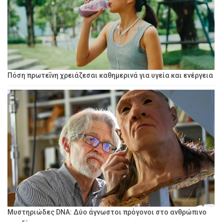
Πόση πρωτεΐνη χρειάζεσαι καθημερινά για υγεία και ενέργεια
Μυστηριώδες DNA: Δύο άγνωστοι πρόγονοι στο ανθρώπινο