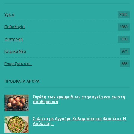
Υγεία
3542
Παθολογία
1863
Διατροφή
1393
Ιατρικά Νέα
971
Γνωρίζετε ότι...
883
ΠΡΟΣΦΑΤΑ ΑΡΘΡΑ
Οφέλη των κρεμμυδιών στην υγεία και σωστή
αποθήκευση
Σαλάτα με Αγγούρι, Καλαμπόκι και Φασόλια: Η
Απόλυτη…