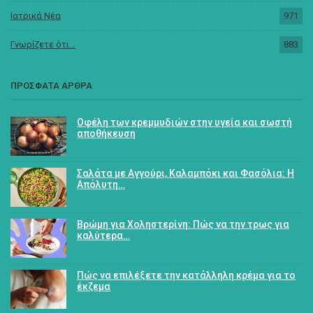
Ιατρικά Νέα
971
Γνωρίζετε ότι...
883
ΠΡΟΣΦΑΤΑ ΑΡΘΡΑ
Οφέλη των κρεμμυδιών στην υγεία και σωστή
αποθήκευση
Σαλάτα με Αγγούρι, Καλαμπόκι και Φασόλια: Η
Απόλυτη…
Βρώμη για Χοληστερίνη: Πώς να την τρως για
καλύτερα…
Πώς να επιλέξετε την κατάλληλη κρέμα για το
έκζεμα