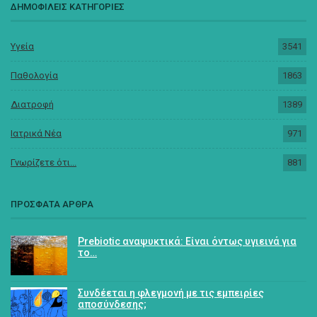
ΔΗΜΟΦΙΛΕΙΣ ΚΑΤΗΓΟΡΙΕΣ
Υγεία
3541
Παθολογία
1863
Διατροφή
1389
Ιατρικά Νέα
971
Γνωρίζετε ότι...
881
ΠΡΟΣΦΑΤΑ ΑΡΘΡΑ
Prebiotic αναψυκτικά: Είναι όντως υγιεινά για
το…
Συνδέεται η φλεγμονή με τις εμπειρίες
αποσύνδεσης;