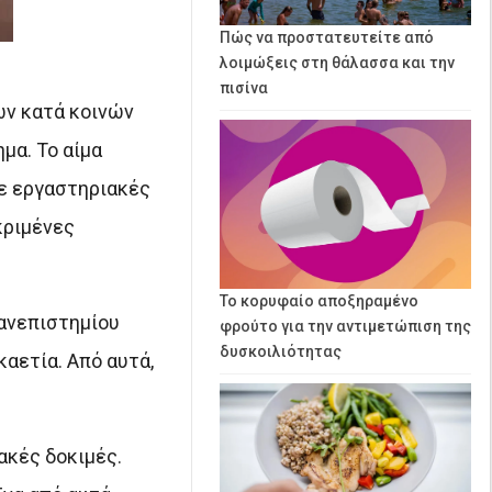
Πώς να προστατευτείτε από
λοιμώξεις στη θάλασσα και την
πισίνα
ών κατά κοινών
μα. Το αίμα
σε εργαστηριακές
κριμένες
Το κορυφαίο αποξηραμένο
Πανεπιστημίου
φρούτο για την αντιμετώπιση της
δυσκοιλιότητας
καετία. Από αυτά,
κές δοκιμές.