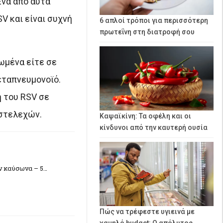
Ένα από αυτά
V και είναι συχνή
6 απλοί τρόποι για περισσότερη
πρωτεΐνη στη διατροφή σου
ωμένα είτε σε
εταπνευμονοϊό.
 του RSV σε
 στελεχών.
Καψαϊκίνη: Τα οφέλη και οι
κίνδυνοι από την καυτερή ουσία
ν καύσωνα – 5…
Πώς να τρέφεστε υγιεινά με
χαμηλό budget: Ο απόλυτος