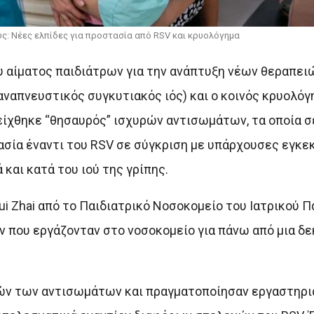
ς: Νέες ελπίδες για προστασία από RSV και κρυολόγημα
 αίματος παιδιάτρων για την ανάπτυξη νέων θεραπει
απνευστικός συγκυτιακός ιός) και ο κοινός κρυολόγη
δείχθηκε “θησαυρός” ισχυρών αντισωμάτων, τα οποία 
ασία έναντι του RSV σε σύγκριση με υπάρχουσες εγκε
αι κατά του ιού της γρίπης.
i Zhai από το Παιδιατρικό Νοσοκομείο του Ιατρικού 
ν που εργάζονταν στο νοσοκομείο για πάνω από μια δε
ών των αντισωμάτων και πραγματοποίησαν εργαστηρια