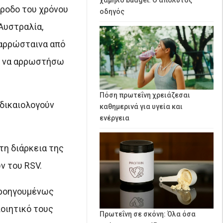
άροδο του χρόνου
οδηγός
 Αυστραλία,
 αρρώσταινα από
ς να αρρωστήσω
Πόση πρωτεΐνη χρειάζεσαι
 δικαιολογούν
καθημερινά για υγεία και
ενέργεια
τη διάρκεια της
ν του RSV.
 προηγουμένως
ποιητικό τους
Πρωτεΐνη σε σκόνη: Όλα όσα