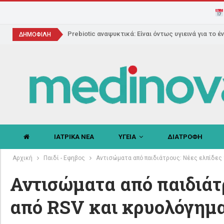
Prebiotic αναψυκτικά: Είναι όντως υγιεινά για το έ
ΔΗΜΟΦΙΛΗ
ΙΑΤΡΙΚΑ ΝΕΑ
ΥΓΕΙΑ
ΔΙΑΤΡΟΦΗ
Αρχική
Παιδί - Εφηβος
Αντισώματα από παιδιάτρους: Νέες ελπίδες 
Αντισώματα από παιδιάτρ
από RSV και κρυολόγημ