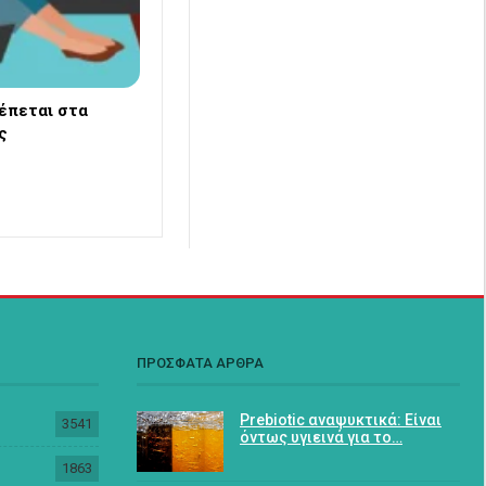
έπεται στα
ς
ΠΡΟΣΦΑΤΑ ΑΡΘΡΑ
Prebiotic αναψυκτικά: Είναι
3541
όντως υγιεινά για το…
1863