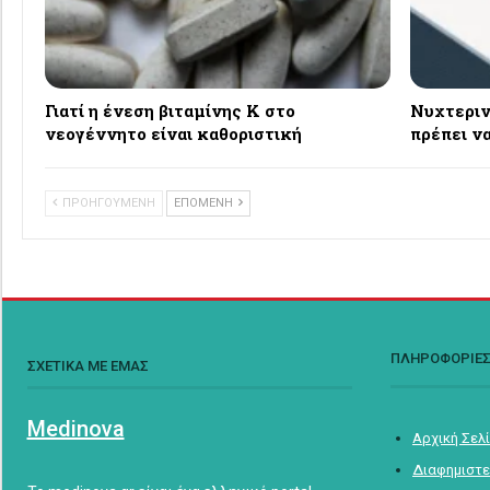
Γιατί η ένεση βιταμίνης Κ στο
Νυχτεριν
νεογέννητο είναι καθοριστική
πρέπει ν
ΠΡΟΗΓΟΥΜΕΝΗ
ΕΠΟΜΕΝΗ
ΠΛΗΡΟΦΟΡΙΕ
ΣΧΕΤΙΚΑ ΜΕ ΕΜΑΣ
Medinova
Αρχική Σελ
Διαφημιστε