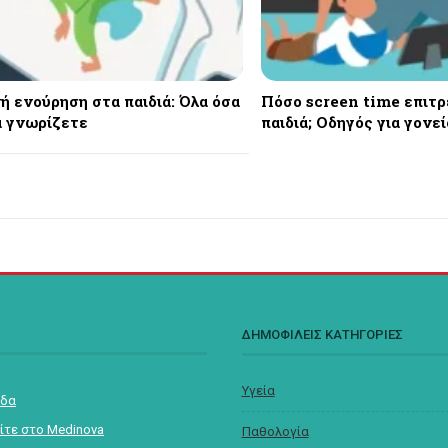
ή ενούρηση στα παιδιά: Όλα όσα
Πόσο screen time επιτρ
α γνωρίζετε
παιδιά; Οδηγός για γονεί
Σ
ΔΗΜΟΦΙΛΕΙΣ ΚΑΤΗΓΟΡΙΕΣ
Υγεία
ίδα
ίτε στο Medinova
Παθολογία