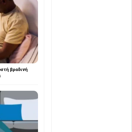
ωστή βραδινή
ά