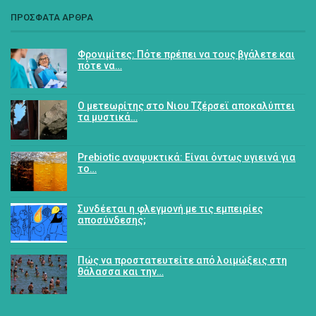
ΠΡΟΣΦΑΤΑ ΑΡΘΡΑ
Φρονιμίτες: Πότε πρέπει να τους βγάλετε και
πότε να…
Ο μετεωρίτης στο Νιου Τζέρσεϊ αποκαλύπτει
τα μυστικά…
Prebiotic αναψυκτικά: Είναι όντως υγιεινά για
το…
Συνδέεται η φλεγμονή με τις εμπειρίες
αποσύνδεσης;
Πώς να προστατευτείτε από λοιμώξεις στη
θάλασσα και την…