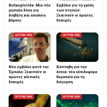
Bofanglutide: Μια νέα
Εμβόλιο για τη γρίπη
μηνιαία δόση για
των πτηνών:
διαβήτη και απώλεια
Ξεκινούν οι πρώτες
βάρους
δοκιμές
ΙΑΤΡΙΚΑ ΝΕΑ
ΙΑΤΡΙΚΑ ΝΕΑ
Νέο εμβόλιο κατά του
Κάνναβη για την
Έμπολα: Ξεκινούν οι
άνοια: νέα ελπιδοφόρα
πρώτες κλινικές
θεραπεία για τη
δοκιμές
διέγερση
ΙΑΤΡΙΚΑ ΝΕΑ
ΙΑΤΡΙΚΑ ΝΕΑ