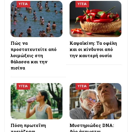
ΥΓΕΙΑ
ΥΓΕΙΑ
Πώς να
Καψαϊκίνη: Τα οφέλη
προστατευτείτε από
και οι κίνδυνοι από
λοιμώξεις στη
την καυτερή ουσία
θάλασσα και την
πισίνα
ΥΓΕΙΑ
ΥΓΕΙΑ
Πόση πρωτεΐνη
Μυστηριώδες DNA:
χρειάζεσαι
Δύο άγνωστοι