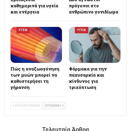
καθημερινά για υγεία
πρόγονοι στο
και ενέργεια
ανθρώπινο γονιδίωμα
ΥΓΕΙΑ
ΥΓΕΙΑ
Πώς η αναζωογόνηση
Φάρμακα για την
των μυών μπορεί να
παχυσαρκία και
καθυστερήσει τη
κίνδυνος για
γήρανση
τριχόπτωση
ΠΡΟΗΓΟΥΜΕΝΗ
ΕΠΟΜΕΝΗ
Τελευταία Άρθρα