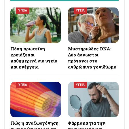
ΥΓΕΙΑ
ΥΓΕΙΑ
Πόση πρωτεΐνη
Μυστηριώδες DNA:
χρειάζεσαι
Δύο άγνωστοι
καθημερινά για υγεία
πρόγονοι στο
και ενέργεια
ανθρώπινο γονιδίωμα
ΥΓΕΙΑ
ΥΓΕΙΑ
Πώς η αναζωογόνηση
Φάρμακα για την