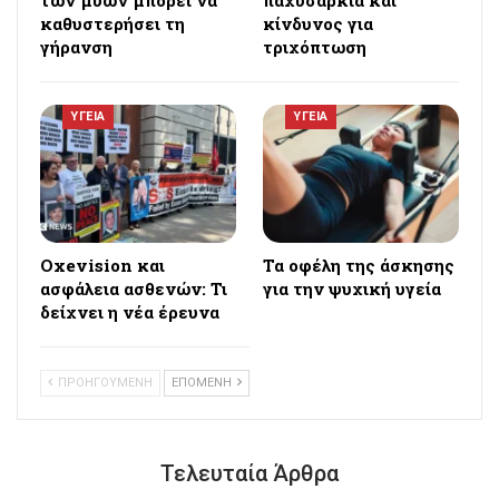
των μυών μπορεί να
παχυσαρκία και
καθυστερήσει τη
κίνδυνος για
γήρανση
τριχόπτωση
ΥΓΕΙΑ
ΥΓΕΙΑ
Oxevision και
Τα οφέλη της άσκησης
ασφάλεια ασθενών: Τι
για την ψυχική υγεία
δείχνει η νέα έρευνα
ΠΡΟΗΓΟΥΜΕΝΗ
ΕΠΟΜΕΝΗ
Τελευταία Άρθρα