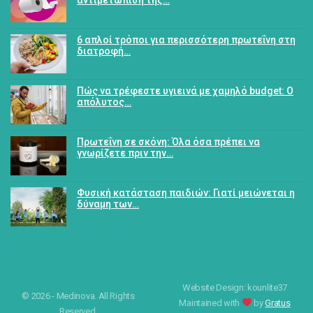
6 απλοί τρόποι για περισσότερη πρωτεΐνη στη
διατροφή…
Πώς να τρέφεστε υγιεινά με χαμηλό budget: Ο
απόλυτος…
Πρωτεΐνη σε σκόνη: Όλα όσα πρέπει να
γνωρίζετε πριν την…
Φυσική κατάσταση παιδιών: Γιατί μειώνεται η
δύναμη των…
Website Design: kounlite37
© 2026 - Medinova. All Rights
Maintained with
by
Gratus
Reserved.