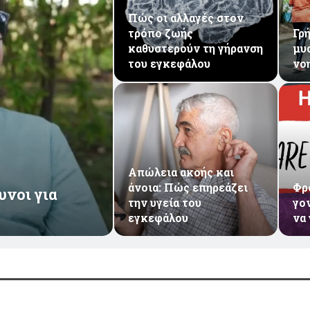
Πώς οι αλλαγές στον
τρόπο ζωής
Γρ
καθυστερούν τη γήρανση
μυ
του εγκεφάλου
νο
Απώλεια ακοής και
άνοια: Πώς επηρεάζει
Φρ
υνοι για
την υγεία του
γο
εγκεφάλου
να