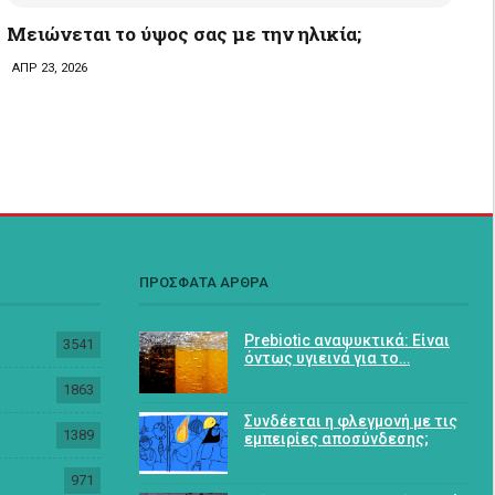
Μειώνεται το ύψος σας με την ηλικία;
ΑΠΡ 23, 2026
ΠΡΟΣΦΑΤΑ ΑΡΘΡΑ
Prebiotic αναψυκτικά: Είναι
3541
όντως υγιεινά για το…
1863
Συνδέεται η φλεγμονή με τις
1389
εμπειρίες αποσύνδεσης;
971