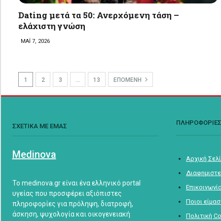
Dating μετά τα 50: Ανερχόμενη τάση –
ελάχιστη γνώση
ΜΑΪ 7, 2026
1
2
3
…
13
ΕΠΟΜΕΝΗ
ΠΛΗΡΟΦΟΡΙΕ
ΣΧΕΤΙΚΑ ΜΕ ΕΜΑΣ
Medinova
Αρχική Σελ
Διαφημιστε
Το medinova.gr είναι ένα ελληνικό portal
Επικοινωνί
υγείας που προσφέρει αξιόπιστες
Ποιοι είμα
πληροφορίες για πρόληψη, διατροφή,
άσκηση, ψυχολογία και οικογενειακή
Πολιτική C