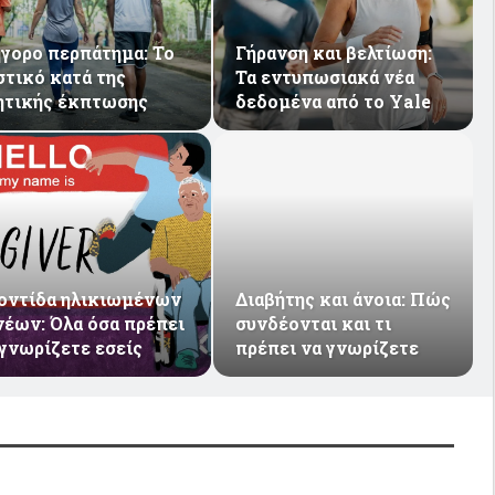
Γήρανση και βελτίωση:
ήγορο περπάτημα: Το
Τα εντυπωσιακά νέα
στικό κατά της
δεδομένα από το Yale
ητικής έκπτωσης
Διαβήτης και άνοια: Πώς
οντίδα ηλικιωμένων
συνδέονται και τι
νέων: Όλα όσα πρέπει
πρέπει να γνωρίζετε
 γνωρίζετε εσείς