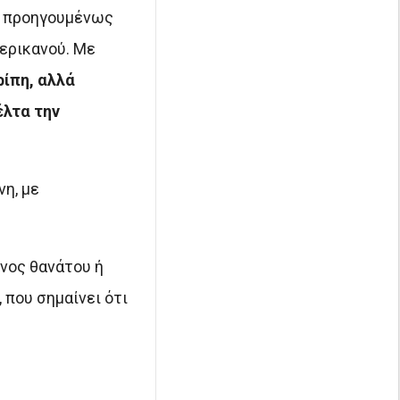
σο προηγουμένως
ερικανού. Με
ρίπη, αλλά
έλτα την
νη, με
υνος θανάτου ή
 που σημαίνει ότι