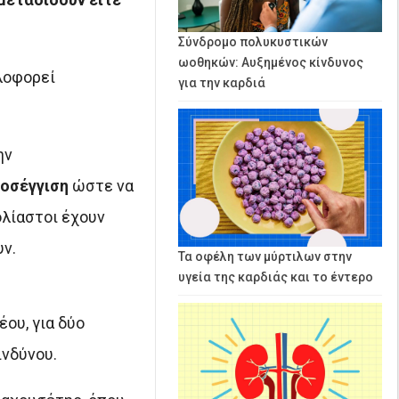
Σύνδρομο πολυκυστικών
ωοθηκών: Αυξημένος κίνδυνος
λοφορεί
για την καρδιά
ην
ροσέγγιση
ώστε να
ολίαστοι έχουν
ν.
Τα οφέλη των μύρτιλων στην
υγεία της καρδιάς και το έντερο
ου, για δύο
νδύνου.