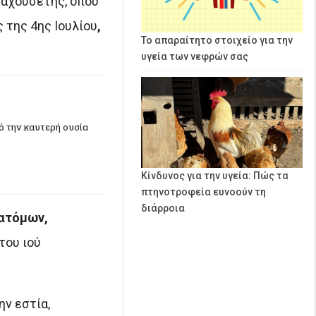
σαχουσέτης, όπου
 της 4ης Ιουλίου
,
Το απαραίτητο στοιχείο για την
υγεία των νεφρών σας
πό την καυτερή ουσία
Κίνδυνος για την υγεία: Πώς τα
πτηνοτροφεία ευνοούν τη
διάρροια
 ατόμων,
του ιού
ην εστία,