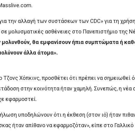
asslive.com.
για την αλλαγή των συστάσεων των CDC» για τη χρήση
ς σε μολυσματικές ασθένειες στο Πανεπιστήμιο της Ν
ν μολυνθούν, θα εμφανίσουν ήπια συμπτώματα ή κα
μολύνουν άλλα άτομα».
 Τζονς Χόπκινς, προσθέτει ότι πρέπει να σημειωθεί 
ετάδοση στην κοινότητα ήταν χαμηλή. Συνεπώς, η νέα
χε εφαρμοστεί.
δήλωση υποδηλώνουν ότι η έκθεση (στον ιό) ήταν πιθα
σκας ήταν απίθανο να εφαρμοζόταν», είπε στο Γαλλικό