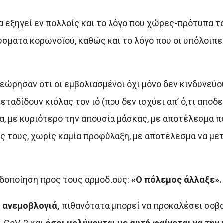
 εξηγεί εν πολλοίς και το λόγο που χώρες-πρότυπα τ
ούσματα κορωνοϊού, καθώς και το λόγο που οι υπόλοιπ
θεώρησαν ότι οι εμβολιασμένοι όχι μόνο δεν κινδυνεύο
εταδίδουν κιόλας τον ιό (που δεν ισχύει απ’ ό,τι αποδε
, με κυριότερο την απουσία μάσκας, με αποτέλεσμα π
ς τους, χωρίς καμία προφύλαξη, με αποτέλεσμα να με
ιδοποίηση προς τους αρμοδίους:
«Ο πόλεμος άλλαξε».
ν ανεμοβλογιά,
πιθανότατα μπορεί να προκαλέσει σοβ
-CoV-2 και
όσοι μολύνονται με αυτή φαίνεται να την