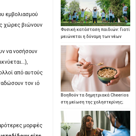
ου εμβολιασμού
ες χώρες βιώνουν
Φυσική κατάσταση παιδιών: Γιατί
μειώνεται η δύναμη των νέων
υν να νοσήσουν
ικνύεται…),
ολλοί από αυτούς
ταδώσουν τον ιό
Βοηθούν τα δημητριακά Cheerios
στη μείωση της χοληστερίνης;
αρότερες μορφές
 μεταδίδουν είτε