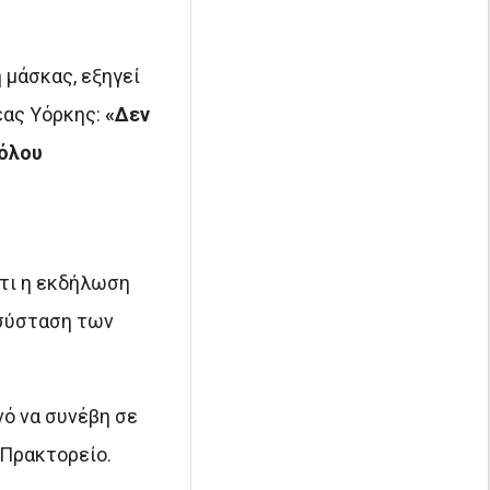
 μάσκας, εξηγεί
έας Υόρκης:
«Δεν
θόλου
ότι η εκδήλωση
 σύσταση των
νό να συνέβη σε
 Πρακτορείο.