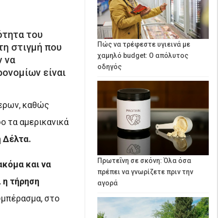
ότητα του
Πώς να τρέφεστε υγιεινά με
τη στιγμή που
χαμηλό budget: Ο απόλυτος
ν να
οδηγός
ρονομίων είναι
ερων, καθώς
ο τα αμερικανικά
 Δέλτα.
Πρωτεΐνη σε σκόνη: Όλα όσα
ακόμα και να
πρέπει να γνωρίζετε πριν την
 η τήρηση
αγορά
υμπέρασμα, στο