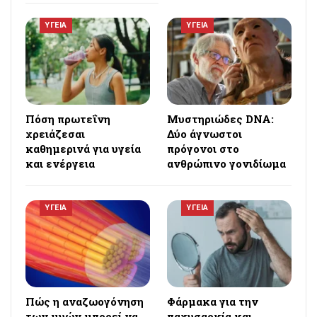
ΥΓΕΙΑ
ΥΓΕΙΑ
Πόση πρωτεΐνη
Μυστηριώδες DNA:
χρειάζεσαι
Δύο άγνωστοι
καθημερινά για υγεία
πρόγονοι στο
και ενέργεια
ανθρώπινο γονιδίωμα
ΥΓΕΙΑ
ΥΓΕΙΑ
Πώς η αναζωογόνηση
Φάρμακα για την
των μυών μπορεί να
παχυσαρκία και