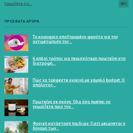
Γνωρίζετε ότι...
881
ΠΡΟΣΦΑΤΑ ΑΡΘΡΑ
Το κορυφαίο αποξηραμένο φρούτο για την
αντιμετώπιση της…
6 απλοί τρόποι για περισσότερη πρωτεΐνη στη
διατροφή…
Πώς να τρέφεστε υγιεινά με χαμηλό budget: Ο
απόλυτος…
Πρωτεΐνη σε σκόνη: Όλα όσα πρέπει να
γνωρίζετε πριν την…
Φυσική κατάσταση παιδιών: Γιατί μειώνεται η
δύναμη των…