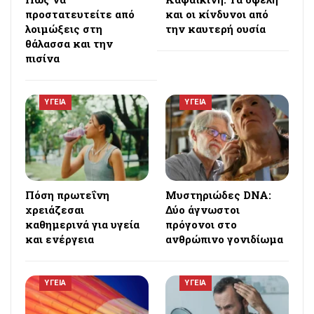
προστατευτείτε από
και οι κίνδυνοι από
λοιμώξεις στη
την καυτερή ουσία
θάλασσα και την
πισίνα
ΥΓΕΙΑ
ΥΓΕΙΑ
Πόση πρωτεΐνη
Μυστηριώδες DNA:
χρειάζεσαι
Δύο άγνωστοι
καθημερινά για υγεία
πρόγονοι στο
και ενέργεια
ανθρώπινο γονιδίωμα
ΥΓΕΙΑ
ΥΓΕΙΑ