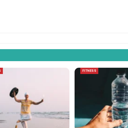
S
FITNESS