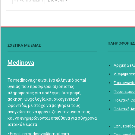
ΠΡΟΗΓΟΥΜΕΝΗ
ΕΠΟΜΕΝΗ
ΠΛΗΡΟΦΟΡΙΕ
ΣΧΕΤΙΚΑ ΜΕ ΕΜΑΣ
Medinova
Αρχική Σελ
Διαφημιστε
Το medinova.gr είναι ένα ελληνικό portal
Επικοινωνί
υγείας που προσφέρει αξιόπιστες
Ποιοι είμα
πληροφορίες για πρόληψη, διατροφή,
άσκηση, ψυχολογία και οικογενειακή
Πολιτική C
φροντίδα, με στόχο να βοηθήσει τους
Πολιτική Α
αναγνώστες να φροντίζουν την υγεία τους
και να ενημερώνονται υπεύθυνα για σύγχρονα
ιατρικά θέματα.
Εφημερεύον
• Email: grmedinova@gmail.com
Εφημερεύον