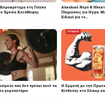
Χειροκρότημα στη Γιόγκα
Αλκαλικό Νερό & Ηλεκτ
ε Χρόνια Κατάθλιψης
Πληρώνεις για Hype; Μά
Ειδικοί για το…
S
FITNESS
κείμενο που δεν πρέπει ποτέ να
Η Εμμονή με την Πρωτε
το γυμναστήριο
Κίνδυνος στο Σέικερ σα