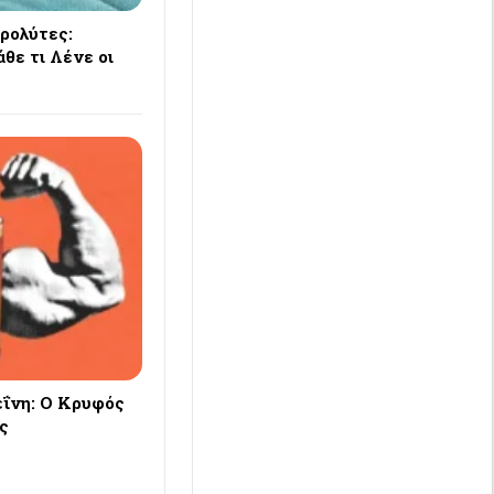
ρολύτες:
θε τι Λένε οι
ΐνη: Ο Κρυφός
ς