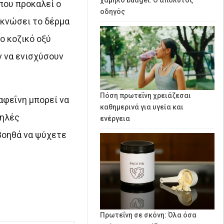
 που προκαλεί ο
οδηγός
πυκνώσει το δέρμα
το κοζικό οξύ
ν να ενισχύσουν
Πόση πρωτεΐνη χρειάζεσαι
αφεΐνη μπορεί να
καθημερινά για υγεία και
μηλές
ενέργεια
βοηθά να ψύχετε
Πρωτεΐνη σε σκόνη: Όλα όσα