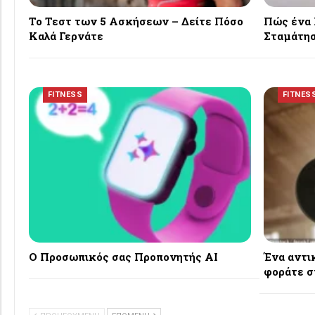
Το Τεστ των 5 Ασκήσεων – Δείτε Πόσο
Πώς ένα 
Καλά Γερνάτε
Σταμάτησ
FITNESS
FITNES
Ο Προσωπικός σας Προπονητής AI
Ένα αντι
φοράτε σ