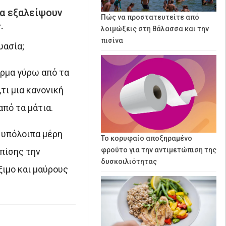
να εξαλείψουν
Πώς να προστατευτείτε από
.
λοιμώξεις στη θάλασσα και την
πισίνα
υασία;
έρμα γύρω από τα
τι μια κανονική
πό τα μάτια.
α υπόλοιπα μέρη
Το κορυφαίο αποξηραμένο
φρούτο για την αντιμετώπιση της
επίσης την
δυσκοιλιότητας
ξιμο και μαύρους