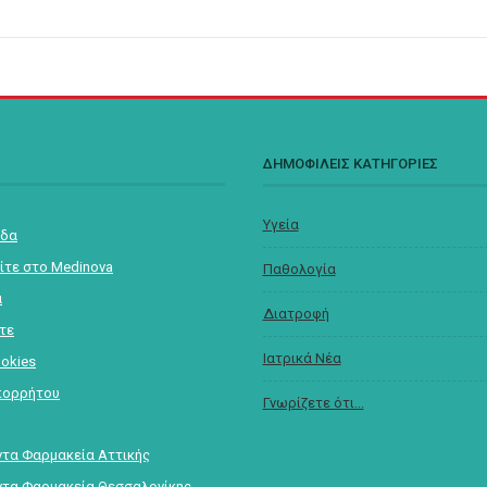
Σ
ΔΗΜΟΦΙΛΕΙΣ ΚΑΤΗΓΟΡΙΕΣ
Υγεία
ίδα
ίτε στο Medinova
Παθολογία
α
Διατροφή
στε
Ιατρικά Νέα
ookies
πορρήτου
Γνωρίζετε ότι...
τα Φαρμακεία Αττικής
τα Φαρμακεία Θεσσαλονίκης