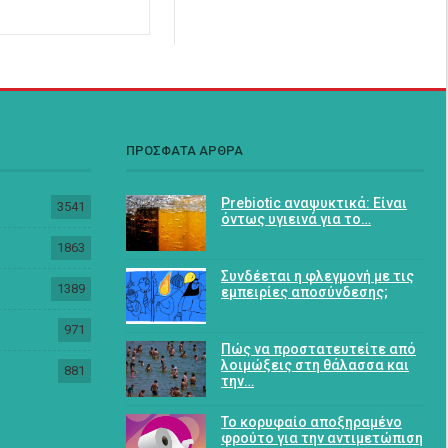
ΠΡΟΣΦΑΤΑ ΑΡΘΡΑ
Prebiotic αναψυκτικά: Είναι
3541
όντως υγιεινά για το…
1863
Συνδέεται η φλεγμονή με τις
1389
εμπειρίες αποσύνδεσης;
971
Πώς να προστατευτείτε από
λοιμώξεις στη θάλασσα και
881
την…
Το κορυφαίο αποξηραμένο
φρούτο για την αντιμετώπιση