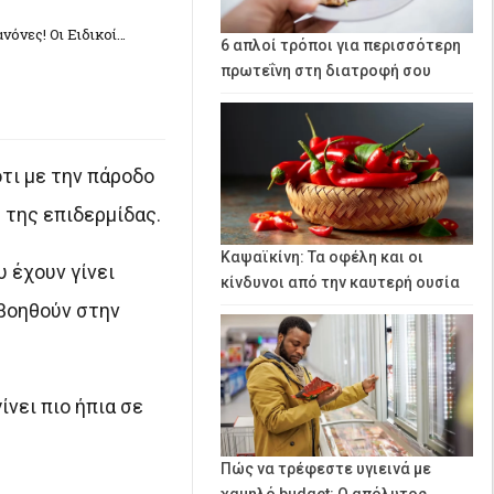
νόνες! Οι Ειδικοί…
6 απλοί τρόποι για περισσότερη
πρωτεΐνη στη διατροφή σου
ότι με την πάροδο
 της επιδερμίδας.
Καψαϊκίνη: Τα οφέλη και οι
 έχουν γίνει
κίνδυνοι από την καυτερή ουσία
 βοηθούν στην
ίνει πιο ήπια σε
Πώς να τρέφεστε υγιεινά με
χαμηλό budget: Ο απόλυτος