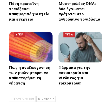
Πόση πρωτεΐνη
Μυστηριώδες DNA:
χρειάζεσαι
Δύο άγνωστοι
καθημερινά για υγεία
πρόγονοι στο
και ενέργεια
ανθρώπινο γονιδίωμα
ΥΓΕΙΑ
ΥΓΕΙΑ
Πώς η αναζωογόνηση
Φάρμακα για την
των μυών μπορεί να
παχυσαρκία και
καθυστερήσει τη
κίνδυνος για
γήρανση
τριχόπτωση
ΠΡΟΗΓΟΥΜΕΝΗ
ΕΠΟΜΕΝΗ