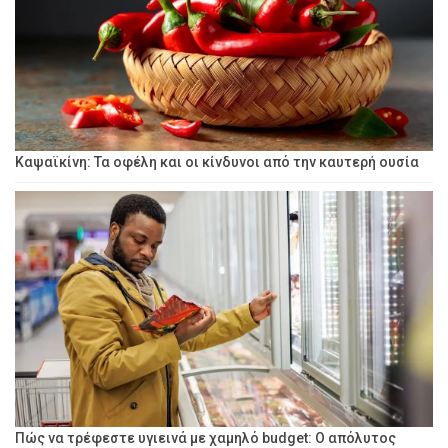
Καψαϊκίνη: Τα οφέλη και οι κίνδυνοι από την καυτερή ουσία
Πώς να τρέφεστε υγιεινά με χαμηλό budget: Ο απόλυτος