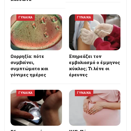
ΓΥΝΑΙΚΑ
ΓΥΝΑΙΚΑ
Ωορρηξία: πότε
Επηρεάζει τον
συμβαίνει,
εμβολιασμό ο έμμηνος
συμπτώματα και
κύκλος; Τι λένε οι
γόνιμες ημέρες
έρευνες
ΓΥΝΑΙΚΑ
ΓΥΝΑΙΚΑ