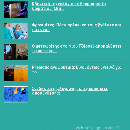
Κβαντική τεχνολογία σε θερμοκρασία
δωματίου: Μια…
Φρονιμίτες: Πότε πρέπει να τους βγάλετε και
πότε να…
Ο μετεωρίτης στο Νιου Τζέρσεϊ αποκαλύπτει
τα μυστικά…
Prebiotic αναψυκτικά: Είναι όντως υγιεινά για
το…
Συνδέεται η φλεγμονή με τις εμπειρίες
αποσύνδεσης;
Website Design: kounlite37