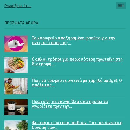
Γνωρίζετε ότι...
881
ΠΡΟΣΦΑΤΑ ΑΡΘΡΑ
Το κορυφαίο αποξηραμένο φρούτο για την
αντιμετώπιση της…
6 απλοί τρόποι για περισσότερη πρωτεΐνη στη
διατροφή…
Πώς να τρέφεστε υγιεινά με χαμηλό budget: Ο
απόλυτος…
Πρωτεΐνη σε σκόνη: Όλα όσα πρέπει να
γνωρίζετε πριν την…
Φυσική κατάσταση παιδιών: Γιατί μειώνεται η
δύναμη των…