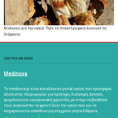
Κίνδυνος για την υγεία: Πώς τα πτηνοτροφεία ευνοούν τη
διάρροια
ΣΧΕΤΙΚΑ ΜΕ ΕΜΑΣ
Medinova
Το medinova.gr είναι ένα ελληνικό portal υγείας που προσφέρει
αξιόπιστες πληροφορίες για πρόληψη, διατροφή, άσκηση,
ψυχολογία και οικογενειακή φροντίδα, με στόχο να βοηθήσει
τους αναγνώστες να φροντίζουν την υγεία τους και να
ενημερώνονται υπεύθυνα για σύγχρονα ιατρικά θέματα.