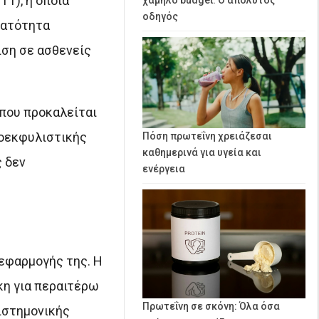
T), η οποία
οδηγός
νατότητα
ση σε ασθενείς
 που προκαλείται
ροεκφυλιστικής
Πόση πρωτεΐνη χρειάζεσαι
καθημερινά για υγεία και
 δεν
ενέργεια
εφαρμογής της. Η
κη για περαιτέρω
Πρωτεΐνη σε σκόνη: Όλα όσα
ιστημονικής