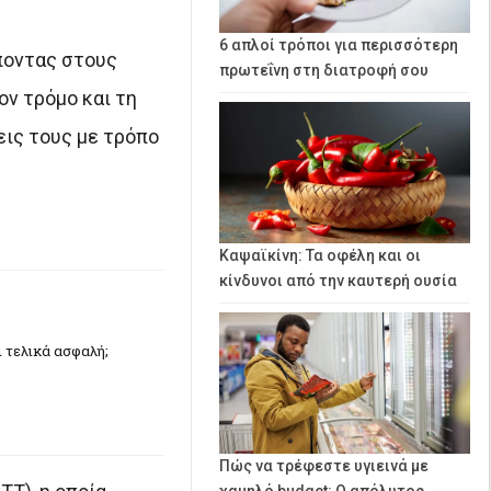
6 απλοί τρόποι για περισσότερη
ποντας στους
πρωτεΐνη στη διατροφή σου
ον τρόμο και τη
εις τους με τρόπο
Καψαϊκίνη: Τα οφέλη και οι
κίνδυνοι από την καυτερή ουσία
ι τελικά ασφαλή;
Πώς να τρέφεστε υγιεινά με
χαμηλό budget: Ο απόλυτος