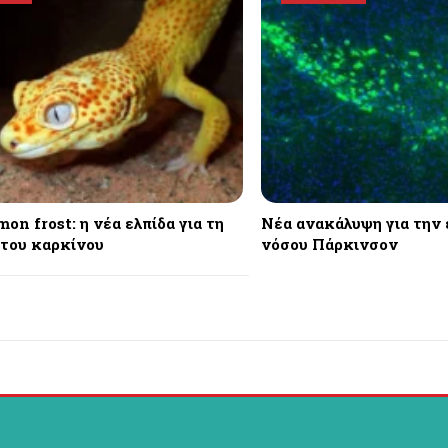
on frost: η νέα ελπίδα για τη
Νέα ανακάλυψη για την
 του καρκίνου
νόσου Πάρκινσον