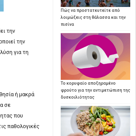
Πώς να προστατευτείτε από
λοιμώξεις στη θάλασσα και την
πισίνα
ει την
οποιεί την
λύση για τη
Το κορυφαίο αποξηραμένο
φρούτο για την αντιμετώπιση της
θησία ή μακρά
δυσκοιλιότητας
α σε
τητας που
τις παθολογικές