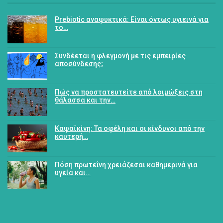
Prebiotic αναψυκτικά: Είναι όντως υγιεινά για
το…
Συνδέεται η φλεγμονή με τις εμπειρίες
αποσύνδεσης;
Πώς να προστατευτείτε από λοιμώξεις στη
θάλασσα και την…
Καψαϊκίνη: Τα οφέλη και οι κίνδυνοι από την
καυτερή…
Πόση πρωτεΐνη χρειάζεσαι καθημερινά για
υγεία και…