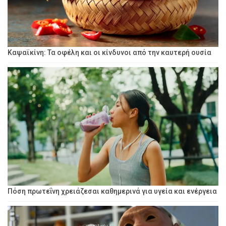
Καψαϊκίνη: Τα οφέλη και οι κίνδυνοι από την καυτερή ουσία
Πόση πρωτεΐνη χρειάζεσαι καθημερινά για υγεία και ενέργεια