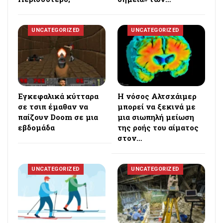
UNCATEGORIZED
UNCATEGORIZED
Εγκεφαλικά κύτταρα
Η νόσος Αλτσχάιμερ
σε τσιπ έμαθαν να
μπορεί να ξεκινά με
παίζουν Doom σε μια
μια σιωπηλή μείωση
εβδομάδα
της ροής του αίματος
στον…
UNCATEGORIZED
UNCATEGORIZED