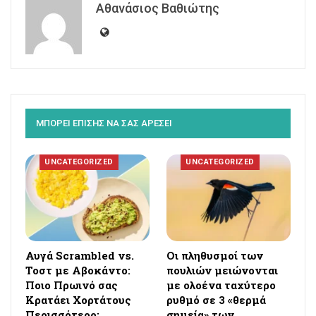
Αθανάσιος Βαθιώτης
ΜΠΟΡΕΙ ΕΠΙΣΗΣ ΝΑ ΣΑΣ ΑΡΕΣΕΙ
UNCATEGORIZED
UNCATEGORIZED
Αυγά Scrambled vs.
Οι πληθυσμοί των
Τοστ με Αβοκάντο:
πουλιών μειώνονται
Ποιο Πρωινό σας
με ολοένα ταχύτερο
Κρατάει Χορτάτους
ρυθμό σε 3 «θερμά
Περισσότερο;
σημεία» των…