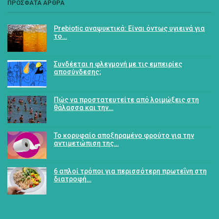
ΠΡΟΣΦΑΤΑ ΑΡΘΡΑ
Prebiotic αναψυκτικά: Είναι όντως υγιεινά για
το…
Συνδέεται η φλεγμονή με τις εμπειρίες
αποσύνδεσης;
Πώς να προστατευτείτε από λοιμώξεις στη
θάλασσα και την…
Το κορυφαίο αποξηραμένο φρούτο για την
αντιμετώπιση της…
6 απλοί τρόποι για περισσότερη πρωτεΐνη στη
διατροφή…