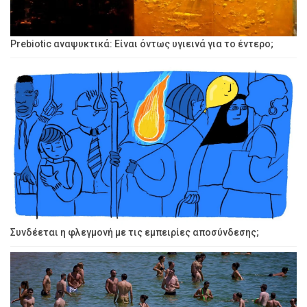
Prebiotic αναψυκτικά: Είναι όντως υγιεινά για το έντερο;
Συνδέεται η φλεγμονή με τις εμπειρίες αποσύνδεσης;