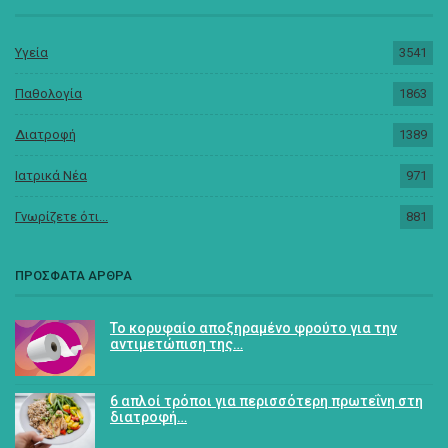
Υγεία
3541
Παθολογία
1863
Διατροφή
1389
Ιατρικά Νέα
971
Γνωρίζετε ότι...
881
ΠΡΟΣΦΑΤΑ ΑΡΘΡΑ
Το κορυφαίο αποξηραμένο φρούτο για την
αντιμετώπιση της…
6 απλοί τρόποι για περισσότερη πρωτεΐνη στη
διατροφή…