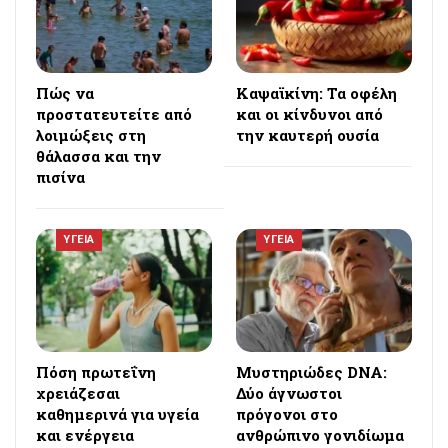
Πώς να
Καψαϊκίνη: Τα οφέλη
προστατευτείτε από
και οι κίνδυνοι από
λοιμώξεις στη
την καυτερή ουσία
θάλασσα και την
πισίνα
ΥΓΕΙΑ
ΥΓΕΙΑ
Πόση πρωτεΐνη
Μυστηριώδες DNA:
χρειάζεσαι
Δύο άγνωστοι
καθημερινά για υγεία
πρόγονοι στο
και ενέργεια
ανθρώπινο γονιδίωμα