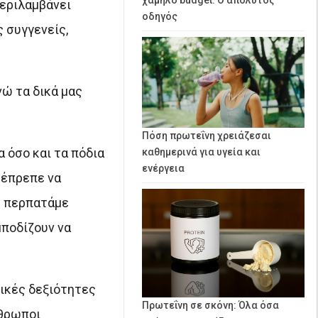
περιλαμβάνει
οδηγός
ς συγγενείς,
νώ τα δικά μας
Πόση πρωτεΐνη χρειάζεσαι
 όσο και τα πόδια
καθημερινά για υγεία και
ενέργεια
 έπρεπε να
ς περπατάμε
μποδίζουν να
τικές δεξιότητες
Πρωτεΐνη σε σκόνη: Όλα όσα
νθρωποι