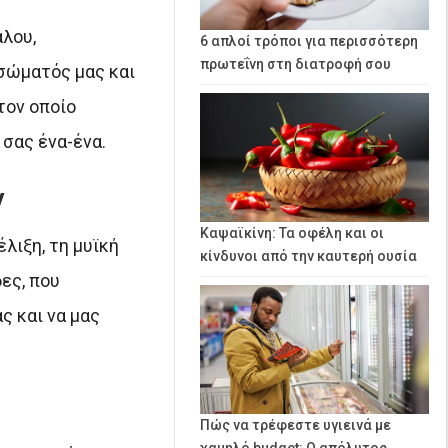
λου,
6 απλοί τρόποι για περισσότερη
πρωτεΐνη στη διατροφή σου
σώματός μας και
τον οποίο
σας ένα-ένα.
ν
Καψαϊκίνη: Τα οφέλη και οι
λιξη, τη μυϊκή
κίνδυνοι από την καυτερή ουσία
ες, που
ς και να μας
Πώς να τρέφεστε υγιεινά με
χαμηλό budget: Ο απόλυτος