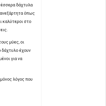
 τέσσερα δάχτυλα
ύ ανεξάρτητα όπως
αι καλύτεροι στο
εις.
ους μύες, οι
ό δάχτυλο έχουν
ένοι για να
 μόνος λόγος που