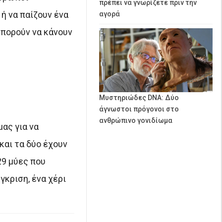
πρέπει να γνωρίζετε πριν την
ή να παίζουν ένα
αγορά
μπορούν να κάνουν
Μυστηριώδες DNA: Δύο
άγνωστοι πρόγονοι στο
ανθρώπινο γονιδίωμα
ας για να
και τα δύο έχουν
29 μύες που
γκριση, ένα χέρι