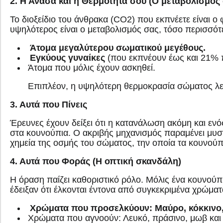
2. Η Ανάσα και η Θερμότητά σου (Ο μεταβολισμός
Το διοξείδιο του άνθρακα (CO2) που εκπνέετε είναι 
υψηλότερος είναι ο μεταβολισμός σας, τόσο περισσότ
Άτομα μεγαλύτερου σωματικού μεγέθους.
Εγκύους γυναίκες
(που εκπνέουν έως και 21% 
Άτομα που μόλις έχουν ασκηθεί.
Επιπλέον, η υψηλότερη θερμοκρασία σώματος λε
3. Αυτά που Πίνεις
Έρευνες έχουν δείξει ότι η κατανάλωση ακόμη και εν
στα κουνούπια. Ο ακριβής μηχανισμός παραμένει μυστ
χημεία της οσμής του σώματος, την οποία τα κουνού
4. Αυτά που Φοράς (Η οπτική σκανδάλη)
Η όραση παίζει καθοριστικό ρόλο. Μόλις ένα κουνούπι
έδειξαν ότι έλκονται έντονα από συγκεκριμένα χρώματ
Χρώματα που προσελκύουν:
Μαύρο, κόκκινο,
Χρώματα που αγνοούν: Λευκό, πράσινο, μωβ και