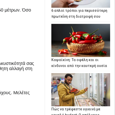
 50 μέτρων. Όσο
6 απλοί τρόποι για περισσότερη
πρωτεΐνη στη διατροφή σου
Καψαϊκίνη: Τα οφέλη και οι
λκυστικότητά σας
κίνδυνοι από την καυτερή ουσία
θητη αλλαγή στη
όχους. Μελέτες
Πώς να τρέφεστε υγιεινά με
χαμηλό budget: Ο απόλυτος