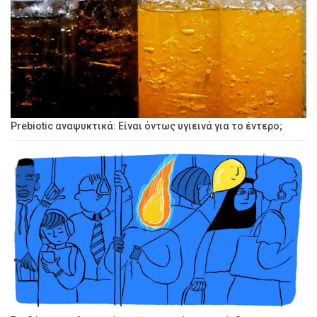
Prebiotic αναψυκτικά: Είναι όντως υγιεινά για το έντερο;