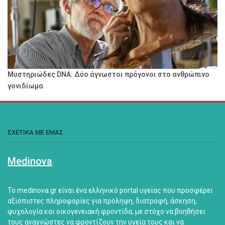
Μυστηριώδες DNA: Δύο άγνωστοι πρόγονοι στο ανθρώπινο
γονιδίωμα
ΣΧΕΤΙΚΑ ΜΕ ΕΜΑΣ
Medinova
Το medinova.gr είναι ένα ελληνικό portal υγείας που προσφέρει
αξιόπιστες πληροφορίες για πρόληψη, διατροφή, άσκηση,
ψυχολογία και οικογενειακή φροντίδα, με στόχο να βοηθήσει
τους αναγνώστες να φροντίζουν την υγεία τους και να