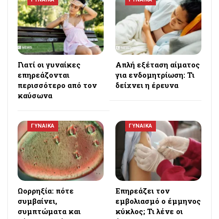
Γιατί οι γυναίκες
Απλή εξέταση αίματος
επηρεάζονται
για ενδομητρίωση: Τι
περισσότερο από τον
δείχνει η έρευνα
καύσωνα
ΓΥΝΑΙΚΑ
ΓΥΝΑΙΚΑ
Ωορρηξία: πότε
Επηρεάζει τον
συμβαίνει,
εμβολιασμό ο έμμηνος
συμπτώματα και
κύκλος; Τι λένε οι