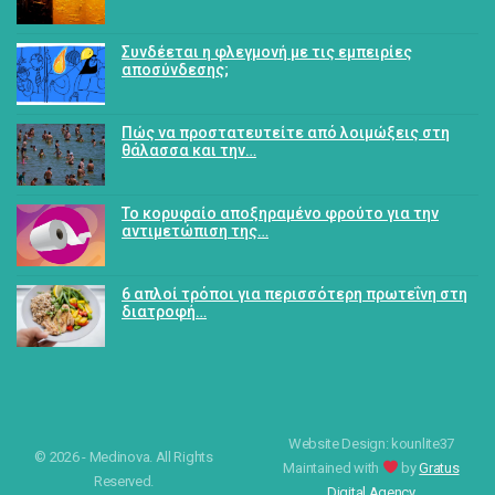
Συνδέεται η φλεγμονή με τις εμπειρίες
αποσύνδεσης;
Πώς να προστατευτείτε από λοιμώξεις στη
θάλασσα και την…
Το κορυφαίο αποξηραμένο φρούτο για την
αντιμετώπιση της…
6 απλοί τρόποι για περισσότερη πρωτεΐνη στη
διατροφή…
Website Design: kounlite37
© 2026 - Medinova. All Rights
Maintained with
by
Gratus
Reserved.
Digital Agency