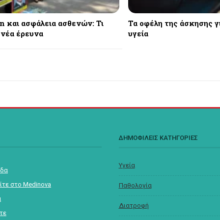
n και ασφάλεια ασθενών: Τι
Τα οφέλη της άσκησης γ
 νέα έρευνα
υγεία
Σ
ΔΗΜΟΦΙΛΕΙΣ ΚΑΤΗΓΟΡΙΕΣ
Υγεία
ίδα
ίτε στο Medinova
Παθολογία
α
Διατροφή
στε