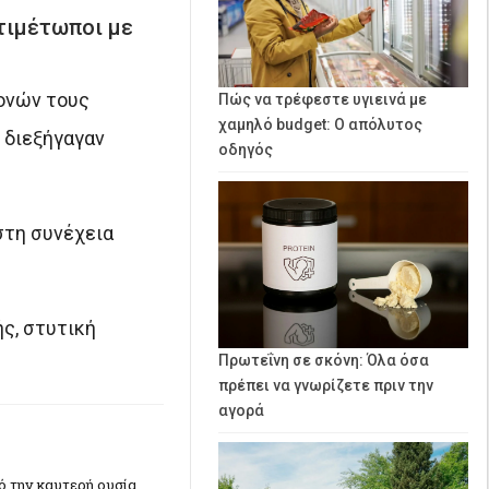
τιμέτωποι με
μονών τους
Πώς να τρέφεστε υγιεινά με
χαμηλό budget: Ο απόλυτος
 διεξήγαγαν
οδηγός
στη συνέχεια
ς, στυτική
Πρωτεΐνη σε σκόνη: Όλα όσα
πρέπει να γνωρίζετε πριν την
αγορά
πό την καυτερή ουσία