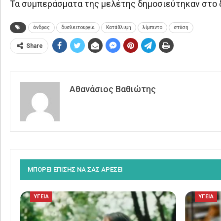
Τα συμπεράσματα της μελέτης δημοσιεύτηκαν στο δι
άνδρας
δυσλειτουργία
Κατάθλιψη
λίμπιντο
στύση
Share
Αθανάσιος Βαθιώτης
ΜΠΟΡΕΙ ΕΠΙΣΗΣ ΝΑ ΣΑΣ ΑΡΕΣΕΙ
ΥΓΕΙΑ
ΥΓΕΙΑ