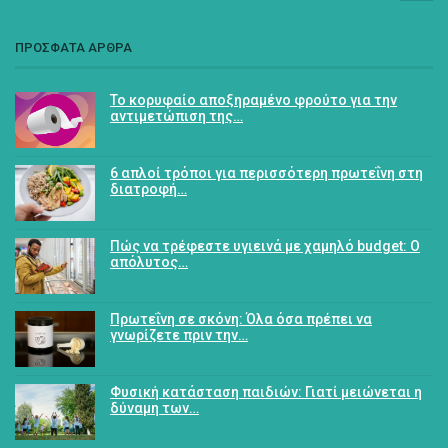
ΠΡΟΣΦΑΤΑ ΑΡΘΡΑ
Το κορυφαίο αποξηραμένο φρούτο για την
αντιμετώπιση της…
6 απλοί τρόποι για περισσότερη πρωτεΐνη στη
διατροφή…
Πώς να τρέφεστε υγιεινά με χαμηλό budget: Ο
απόλυτος…
Πρωτεΐνη σε σκόνη: Όλα όσα πρέπει να
γνωρίζετε πριν την…
Φυσική κατάσταση παιδιών: Γιατί μειώνεται η
δύναμη των…