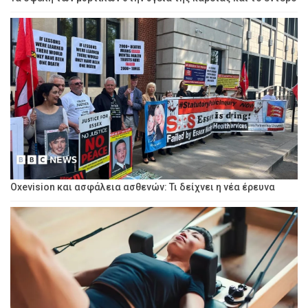
Oxevision και ασφάλεια ασθενών: Τι δείχνει η νέα έρευνα