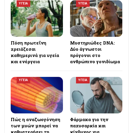
ΥΓΕΙΑ
ΥΓΕΙΑ
Πόση πρωτεΐνη
Μυστηριώδες DNA:
χρειάζεσαι
Δύο άγνωστοι
καθημερινά για υγεία
πρόγονοι στο
και ενέργεια
ανθρώπινο γονιδίωμα
ΥΓΕΙΑ
ΥΓΕΙΑ
Πώς η αναζωογόνηση
Φάρμακα για την
των μυών μπορεί να
παχυσαρκία και
καθυστερήσει τη
κίνδυνος για