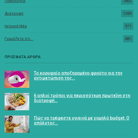
Παθολογία
1863
Διατροφή
1389
Ιατρικά Νέα
971
Γνωρίζετε ότι...
881
ΠΡΟΣΦΑΤΑ ΑΡΘΡΑ
Το κορυφαίο αποξηραμένο φρούτο για την
αντιμετώπιση της…
6 απλοί τρόποι για περισσότερη πρωτεΐνη στη
διατροφή…
Πώς να τρέφεστε υγιεινά με χαμηλό budget: Ο
απόλυτος…