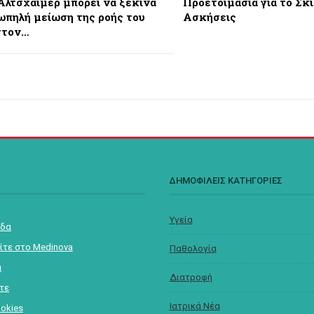
Αλτσχάιμερ μπορεί να ξεκινά
Προετοιμασία για το Σκι
ιωπηλή μείωση της ροής του
Ασκήσεις
στον…
Σ
ΔΗΜΟΦΙΛΕΙΣ ΚΑΤΗΓΟΡΙΕΣ
Υγεία
ίδα
ίτε στο Medinova
Παθολογία
α
Διατροφή
στε
Ιατρικά Νέα
ookies