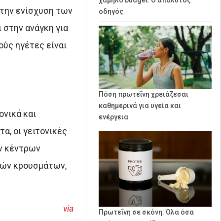
στην ενίσχυση των
οδηγός
 στην ανάγκη για
ούς ηγέτες είναι
Πόση πρωτεΐνη χρειάζεσαι
καθημερινά για υγεία και
ονικά και
ενέργεια
α, οι γειτονικές
ών κέντρων
νών κρουσμάτων,
via
Πρωτεΐνη σε σκόνη: Όλα όσα