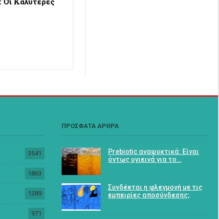
: Οι Καλύτερες
ΠΡΟΣΦΑΤΑ ΑΡΘΡΑ
Prebiotic αναψυκτικά: Είναι
3541
όντως υγιεινά για το…
1863
Συνδέεται η φλεγμονή με τις
1389
εμπειρίες αποσύνδεσης;
971