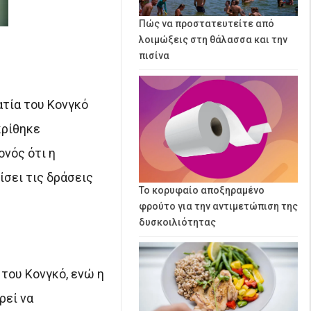
Πώς να προστατευτείτε από
λοιμώξεις στη θάλασσα και την
πισίνα
τία του Κονγκό
κρίθηκε
νός ότι η
ίσει τις δράσεις
Το κορυφαίο αποξηραμένο
φρούτο για την αντιμετώπιση της
δυσκοιλιότητας
 του Κονγκό, ενώ η
ρεί να