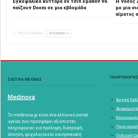
Εγκεφαλικά κύτταρα σε τσιπ έμαθαν να
Η νόσος 
παίζουν Doom σε μια εβδομάδα
με μια σ
αίματος 
ΠΡΟΗΓΟΥΜΕΝΗ
ΕΠΟΜΕΝΗ
ΠΛΗΡΟΦΟΡΙΕ
ΣΧΕΤΙΚΑ ΜΕ ΕΜΑΣ
Medinova
Αρχική Σελ
Διαφημιστε
Το medinova.gr είναι ένα ελληνικό portal
Επικοινωνί
υγείας που προσφέρει αξιόπιστες
Ποιοι είμα
πληροφορίες για πρόληψη, διατροφή,
άσκηση, ψυχολογία και οικογενειακή
Πολιτική C