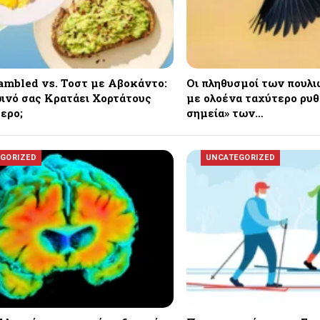
ambled vs. Τοστ με Αβοκάντο:
Οι πληθυσμοί των πουλ
ινό σας Κρατάει Χορτάτους
με ολοένα ταχύτερο ρυθ
ερο;
σημεία» των…
GORIZED
UNCATEGORIZED