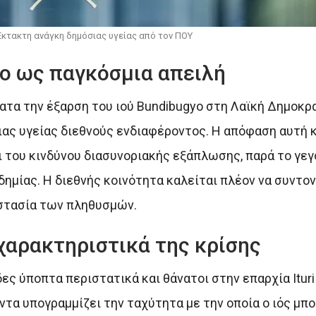
 Έκτακτη ανάγκη δημόσιας υγείας από τον ΠΟΥ
o ως παγκόσμια απειλή
τα την έξαρση του ιού Bundibugyo στη Λαϊκή Δημοκρα
ας υγείας διεθνούς ενδιαφέροντος. Η απόφαση αυτή 
 του κινδύνου διασυνοριακής εξάπλωσης, παρά το γεγο
δημίας. Η διεθνής κοινότητα καλείται πλέον να συντον
οστασία των πληθυσμών.
χαρακτηριστικά της κρίσης
ς ύποπτα περιστατικά και θάνατοι στην επαρχία Ituri
α υπογραμμίζει την ταχύτητα με την οποία ο ιός μπο