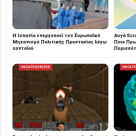
Η Ισπανία ενεργοποεί τον Ευρωπαϊκό
Αυγά Scr
Μηχανισμό Πολιτικής Προστασίας λόγω
Ποιο Πρω
χανταϊού
Περισσότ
UNCATEGORIZED
UNCATE