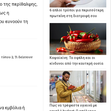
ο της περίθαλψης,
6 απλοί τρόποι για περισσότερη
πως η
πρωτεΐνη στη διατροφή σου
ου ευνοούν τη
τύπου 2; Τι δείχνουν
Καψαϊκίνη: Τα οφέλη και οι
κίνδυνοι από την καυτερή ουσία
Πώς να τρέφεστε υγιεινά με
να εμβόλια ή
χαμηλό budget: Ο απόλυτος