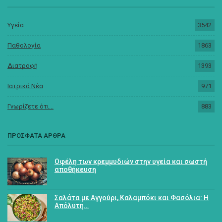
Υγεία
3542
Παθολογία
1863
Διατροφή
1393
Ιατρικά Νέα
971
Γνωρίζετε ότι...
883
ΠΡΟΣΦΑΤΑ ΑΡΘΡΑ
Οφέλη των κρεμμυδιών στην υγεία και σωστή
αποθήκευση
Σαλάτα με Αγγούρι, Καλαμπόκι και Φασόλια: Η
Απόλυτη…