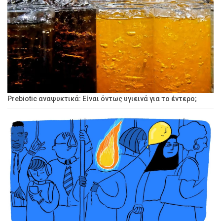
Prebiotic αναψυκτικά: Είναι όντως υγιεινά για το έντερο;