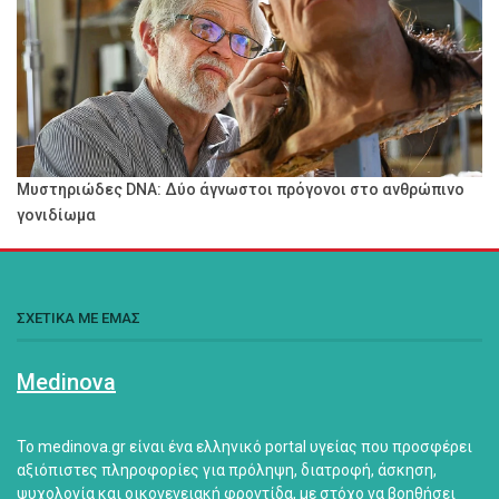
Μυστηριώδες DNA: Δύο άγνωστοι πρόγονοι στο ανθρώπινο
γονιδίωμα
ΣΧΕΤΙΚΑ ΜΕ ΕΜΑΣ
Medinova
Το medinova.gr είναι ένα ελληνικό portal υγείας που προσφέρει
αξιόπιστες πληροφορίες για πρόληψη, διατροφή, άσκηση,
ψυχολογία και οικογενειακή φροντίδα, με στόχο να βοηθήσει