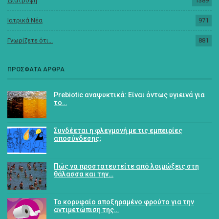
Διατροφή
1389
Ιατρικά Νέα
971
Γνωρίζετε ότι...
881
ΠΡΟΣΦΑΤΑ ΑΡΘΡΑ
Prebiotic αναψυκτικά: Είναι όντως υγιεινά για
το…
Συνδέεται η φλεγμονή με τις εμπειρίες
αποσύνδεσης;
Πώς να προστατευτείτε από λοιμώξεις στη
θάλασσα και την…
Το κορυφαίο αποξηραμένο φρούτο για την
αντιμετώπιση της…