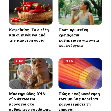
Καψαϊκίνη: Τα οφέλη
Πόση πρωτεΐνη
και οι κίνδυνοι από
χρειάζεσαι
την καυτερή ουσία
καθημερινά για υγεία
και ενέργεια
ΥΓΕΙΑ
ΥΓΕΙΑ
Μυστηριώδες DNA:
Πώς η αναζωογόνηση
Δύο άγνωστοι
των μυών μπορεί να
πρόγονοι στο
καθυστερήσει τη
ανθρώπινο γονιδίωμα
γήρανση