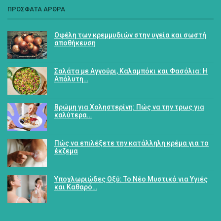
ΠΡΟΣΦΑΤΑ ΑΡΘΡΑ
Οφέλη των κρεμμυδιών στην υγεία και σωστή
αποθήκευση
Σαλάτα με Αγγούρι, Καλαμπόκι και Φασόλια: Η
Απόλυτη…
Βρώμη για Χοληστερίνη: Πώς να την τρως για
καλύτερα…
Πώς να επιλέξετε την κατάλληλη κρέμα για το
έκζεμα
Υποχλωριώδες Οξύ: Το Νέο Μυστικό για Υγιές
και Καθαρό…