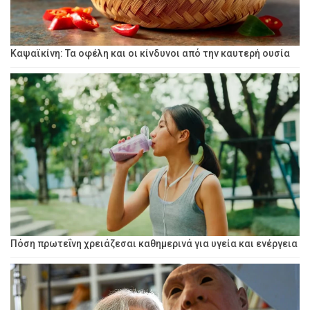
Καψαϊκίνη: Τα οφέλη και οι κίνδυνοι από την καυτερή ουσία
Πόση πρωτεΐνη χρειάζεσαι καθημερινά για υγεία και ενέργεια