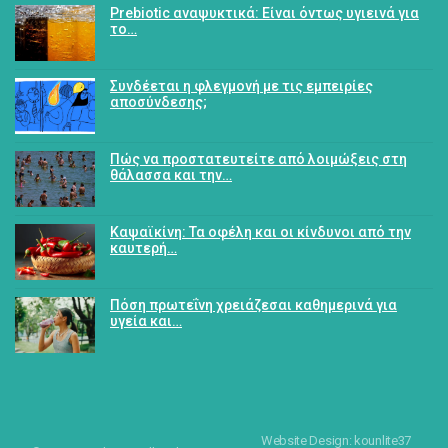
Prebiotic αναψυκτικά: Είναι όντως υγιεινά για
το…
Συνδέεται η φλεγμονή με τις εμπειρίες
αποσύνδεσης;
Πώς να προστατευτείτε από λοιμώξεις στη
θάλασσα και την…
Καψαϊκίνη: Τα οφέλη και οι κίνδυνοι από την
καυτερή…
Πόση πρωτεΐνη χρειάζεσαι καθημερινά για
υγεία και…
Website Design: kounlite37