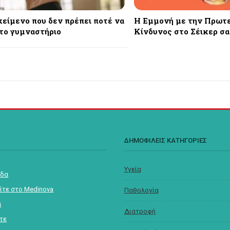
κείμενο που δεν πρέπει ποτέ να
Η Εμμονή με την Πρωτε
το γυμναστήριο
Κίνδυνος στο Σέικερ σα
Σ
ΔΗΜΟΦΙΛΕΙΣ ΚΑΤΗΓΟΡΙΕΣ
Υγεία
ίδα
ίτε στο Medinova
Παθολογία
α
Διατροφή
στε