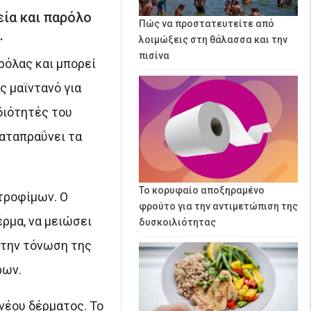
εία και παρόλο
Πώς να προστατευτείτε από
.
λοιμώξεις στη θάλασσα και την
πισίνα
αρόλας και μπορεί
ς μαϊντανό για
διότητές του
καταπραΰνει τα
Το κορυφαίο αποξηραμένο
 τροφίμων. Ο
φρούτο για την αντιμετώπιση της
ρμα, να μειώσει
δυσκοιλιότητας
ε την τόνωση της
ρων.
 νέου δέρματος. Το