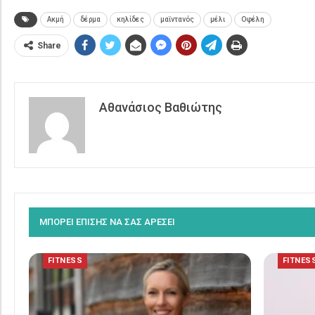
Ακμή
δέρμα
κηλίδες
μαϊντανός
μέλι
Οφέλη
Share
Αθανάσιος Βαθιώτης
ΜΠΟΡΕΙ ΕΠΙΣΗΣ ΝΑ ΣΑΣ ΑΡΕΣΕΙ
FITNESS
FITNES