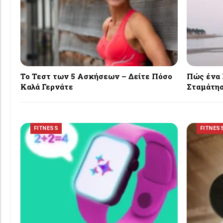
Το Τεστ των 5 Ασκήσεων – Δείτε Πόσο
Πώς ένα 
Καλά Γερνάτε
Σταμάτησ
FITNESS
FITNES