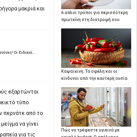
ρήγορα μακριά και
6 απλοί τρόποι για περισσότερη
πρωτεΐνη στη διατροφή σου
νόνες! Οι Ειδικοί…
Καψαϊκίνη: Τα οφέλη και οι
κίνδυνοι από την καυτερή ουσία
τούς εξαρτώνται
μεικτό τύπο
ον περνάτε από το
μείγμα να γίνει
Πώς να τρέφεστε υγιεινά με
ραπεία για τις
χαμηλό budget: Ο απόλυτος