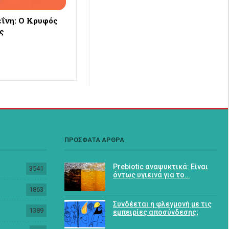
ΐνη: Ο Κρυφός
ς
ΠΡΟΣΦΑΤΑ ΑΡΘΡΑ
Prebiotic αναψυκτικά: Είναι
3541
όντως υγιεινά για το…
1863
Συνδέεται η φλεγμονή με τις
1389
εμπειρίες αποσύνδεσης;