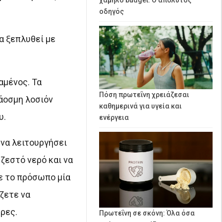
οδηγός
α ξεπλυθεί με
αμένος. Τα
Πόση πρωτεΐνη χρειάζεσαι
 άοσμη λοσιόν
καθημερινά για υγεία και
υ.
ενέργεια
να λειτουργήσει
ζεστό νερό και να
τε το πρόσωπο μία
ζετε να
ρες.
Πρωτεΐνη σε σκόνη: Όλα όσα