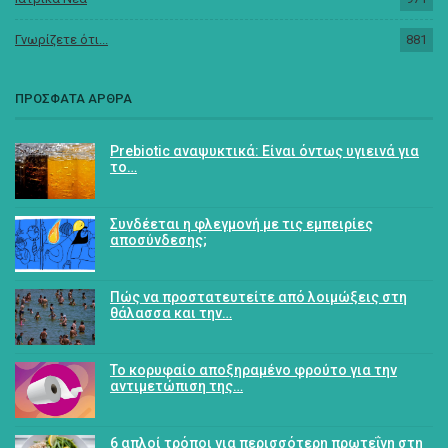
Γνωρίζετε ότι...
881
ΠΡΟΣΦΑΤΑ ΑΡΘΡΑ
Prebiotic αναψυκτικά: Είναι όντως υγιεινά για
το…
Συνδέεται η φλεγμονή με τις εμπειρίες
αποσύνδεσης;
Πώς να προστατευτείτε από λοιμώξεις στη
θάλασσα και την…
Το κορυφαίο αποξηραμένο φρούτο για την
αντιμετώπιση της…
6 απλοί τρόποι για περισσότερη πρωτεΐνη στη