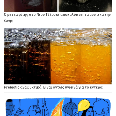
Ο μετεωρίτης στο Νιου Τζέρσεϊ αποκαλύπτει τα μυστικά της
ζωής
Prebiotic αναψυκτικά: Είναι όντως υγιεινά για το έντερο;