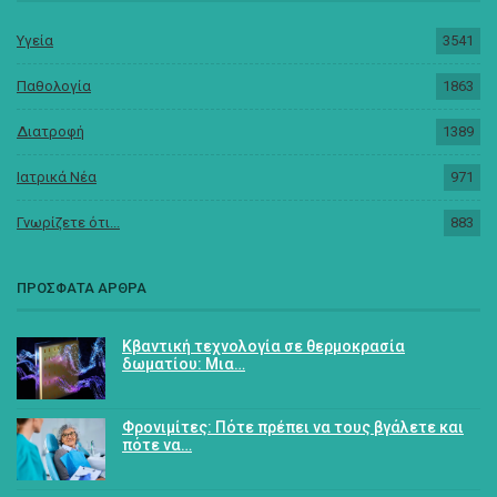
Υγεία
3541
Παθολογία
1863
Διατροφή
1389
Ιατρικά Νέα
971
Γνωρίζετε ότι...
883
ΠΡΟΣΦΑΤΑ ΑΡΘΡΑ
Κβαντική τεχνολογία σε θερμοκρασία
δωματίου: Μια…
Φρονιμίτες: Πότε πρέπει να τους βγάλετε και
πότε να…