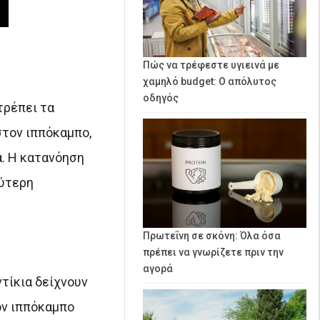
Πώς να τρέφεστε υγιεινά με
χαμηλό budget: Ο απόλυτος
οδηγός
τρέπει τα
στον ιππόκαμπο,
α. Η κατανόηση
λύτερη
Πρωτεΐνη σε σκόνη: Όλα όσα
πρέπει να γνωρίζετε πριν την
αγορά
ντίκια δείχνουν
ον ιππόκαμπο