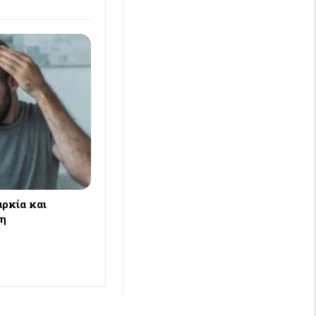
ρκία και
ση