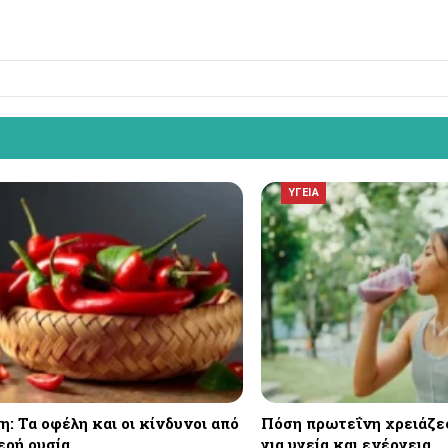
ΥΓΕΙΑ
: Τα οφέλη και οι κίνδυνοι από
Πόση πρωτεΐνη χρειάζε
ερή ουσία
για υγεία και ενέργεια