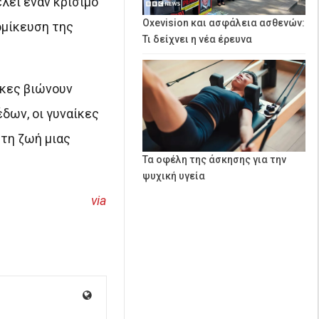
λεί έναν κρίσιμο
Oxevision και ασφάλεια ασθενών:
ομίκευση της
Τι δείχνει η νέα έρευνα
ίκες βιώνουν
δων, οι γυναίκες
στη ζωή μιας
Τα οφέλη της άσκησης για την
ψυχική υγεία
via