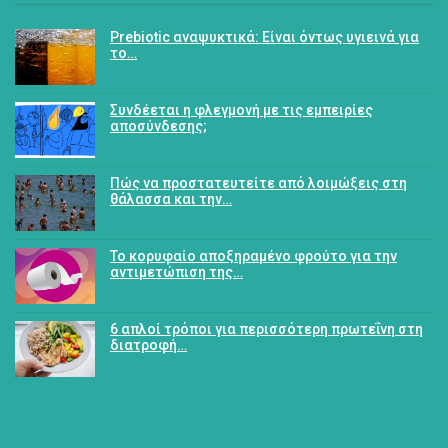
Prebiotic αναψυκτικά: Είναι όντως υγιεινά για
το…
Συνδέεται η φλεγμονή με τις εμπειρίες
αποσύνδεσης;
Πώς να προστατευτείτε από λοιμώξεις στη
θάλασσα και την…
Το κορυφαίο αποξηραμένο φρούτο για την
αντιμετώπιση της…
6 απλοί τρόποι για περισσότερη πρωτεΐνη στη
διατροφή…