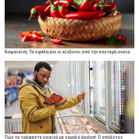
Καψαϊκίνη: Τα οφέλη και οι κίνδυνοι από την καυτερή ουσία
Πώς να τρέφεστε υγιεινά με χαμηλό budget: Ο απόλυτος