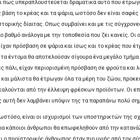
ται πως υπεραπλουστεύεται δραματικά αυτό που έτρωγ
ς βάση το κρέας και τα ψάρια, ωστόσο δεν είναι σαφές
ορικής δίαιτας. Οπως συμβαίνει και με τις σύγχρονε
ο βαθμό ανάλογα με την τοποθεσία που ζει κανείς. Οι 
ίχαν πρόσβαση σε ψάρια και ίσως και το κρέας που έ
και τα έντομα θα αποτελούσαν σίγουρα ένα μεγάλο τμήμ
ς πάλι, είχαν περιορισμένη πρόσβαση σε φρούτα και λ
 και μάλιστα θα έτρωγαν όλα τα μέρη του ζώου, προκε
αλούνται από την έλλειψη φρέσκων προϊόντων. Οι επ
 αυτή δεν λαμβάνει υπόψιν της τα παραπάνω πολύ σημ
ωστόσο, είναι οι ισχυρισμοί των υποστηρικτών της σχ
γουρα κάποιοι άνθρωποι θα επωφεληθούν από την κατα
τι ο προϊστορικός άνθρωπος ήταν πιο υγιής από τον σύ