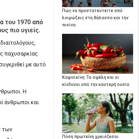
Πώς να προστατευτείτε από
λοιμώξεις στη θάλασσα και την
α του 1970 από
πισίνα
υς πιο υγιείς.
διαιτολόγους,
ης παχυσαρκίας
συγκριθεί με αυτό
Καψαϊκίνη: Τα οφέλη και οι
κίνδυνοι από την καυτερή ουσία
νθρωποι. Η
οί άνθρωποι και
ε των
Πόση πρωτεΐνη χρειάζεσαι