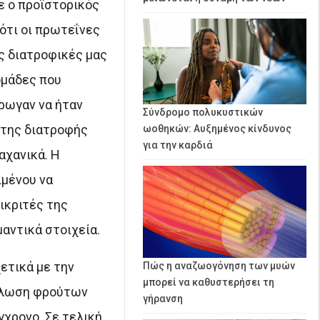
ε ο προϊστορικός
 ότι οι πρωτεΐνες
ς διατροφικές μας
ομάδες που
τρωγαν να ήταν
Σύνδρομο πολυκυστικών
α της διατροφής
ωοθηκών: Αυξημένος κίνδυνος
για την καρδιά
αχανικά. Η
ιμένου να
ικριτές της
αντικά στοιχεία.
ετικά με την
Πώς η αναζωογόνηση των μυών
μπορεί να καθυστερήσει τη
νάλωση φρούτων
γήρανση
γχρονο. Σε τελική