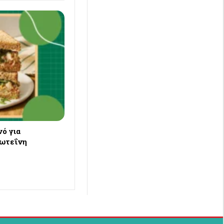
ό για
ρωτεΐνη