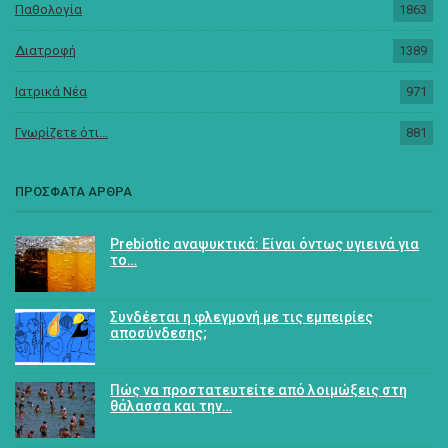
Παθολογία
1863
Διατροφή
1389
Ιατρικά Νέα
971
Γνωρίζετε ότι...
881
ΠΡΟΣΦΑΤΑ ΑΡΘΡΑ
Prebiotic αναψυκτικά: Είναι όντως υγιεινά για
το…
Συνδέεται η φλεγμονή με τις εμπειρίες
αποσύνδεσης;
Πώς να προστατευτείτε από λοιμώξεις στη
θάλασσα και την…