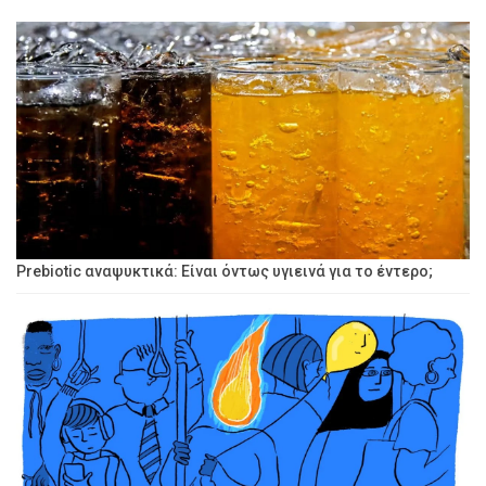
Prebiotic αναψυκτικά: Είναι όντως υγιεινά για το έντερο;