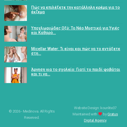
Πώς να επιλέξετε την κατάλληλη κρέμα για το
έκζεμα
Υποχλωριώδες Οξύ: Το Νέο Μυστικό για Υγιές
και Καθαρό…
Micellar Water: Τι είναι και πώς να το εντάξετε
στη…
Άρνηση για το σχολείο: Γιατί το παιδί φοβάται
και τι να…
Website Design: kounlite37
© 2026 - Medinova. All Rights
Maintained with
by
Gratus
Reserved.
Digital Agency