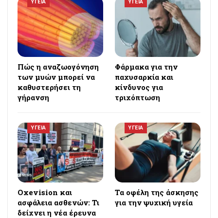
ΥΓΕΙΑ
ΥΓΕΙΑ
Πώς η αναζωογόνηση
Φάρμακα για την
των μυών μπορεί να
παχυσαρκία και
καθυστερήσει τη
κίνδυνος για
γήρανση
τριχόπτωση
ΥΓΕΙΑ
ΥΓΕΙΑ
Oxevision και
Τα οφέλη της άσκησης
ασφάλεια ασθενών: Τι
για την ψυχική υγεία
δείχνει η νέα έρευνα