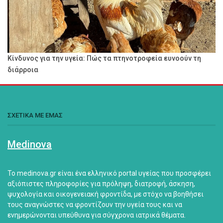
Κίνδυνος για την υγεία: Πώς τα πτηνοτροφεία ευνοούν τη
διάρροια
ΣΧΕΤΙΚΑ ΜΕ ΕΜΑΣ
Medinova
Το medinova.gr είναι ένα ελληνικό portal υγείας που προσφέρει
αξιόπιστες πληροφορίες για πρόληψη, διατροφή, άσκηση,
ψυχολογία και οικογενειακή φροντίδα, με στόχο να βοηθήσει
τους αναγνώστες να φροντίζουν την υγεία τους και να
ενημερώνονται υπεύθυνα για σύγχρονα ιατρικά θέματα.