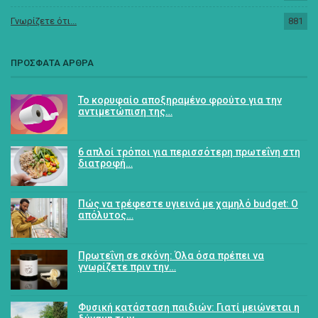
Γνωρίζετε ότι...
881
ΠΡΟΣΦΑΤΑ ΑΡΘΡΑ
Το κορυφαίο αποξηραμένο φρούτο για την
αντιμετώπιση της…
6 απλοί τρόποι για περισσότερη πρωτεΐνη στη
διατροφή…
Πώς να τρέφεστε υγιεινά με χαμηλό budget: Ο
απόλυτος…
Πρωτεΐνη σε σκόνη: Όλα όσα πρέπει να
γνωρίζετε πριν την…
Φυσική κατάσταση παιδιών: Γιατί μειώνεται η