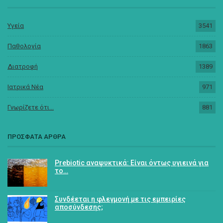
Υγεία
3541
Παθολογία
1863
Διατροφή
1389
Ιατρικά Νέα
971
Γνωρίζετε ότι...
881
ΠΡΟΣΦΑΤΑ ΑΡΘΡΑ
Prebiotic αναψυκτικά: Είναι όντως υγιεινά για
το…
Συνδέεται η φλεγμονή με τις εμπειρίες
αποσύνδεσης;