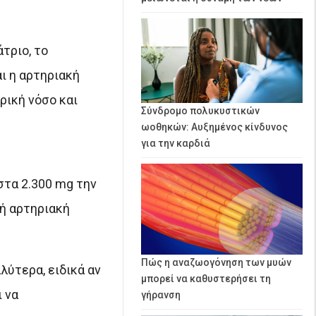
τριο, το
ι η αρτηριακή
ρική νόσο και
Σύνδρομο πολυκυστικών
ωοθηκών: Αυξημένος κίνδυνος
για την καρδιά
στα 2.300 mg την
λή αρτηριακή
Πώς η αναζωογόνηση των μυών
λύτερα, ειδικά αν
μπορεί να καθυστερήσει τη
 να
γήρανση