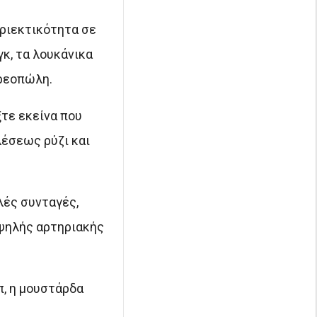
ριεκτικότητα σε
γκ, τα λουκάνικα
κρεοπώλη.
τε εκείνα που
λέσεως ρύζι και
λές συνταγές,
υψηλής αρτηριακής
π, η μουστάρδα