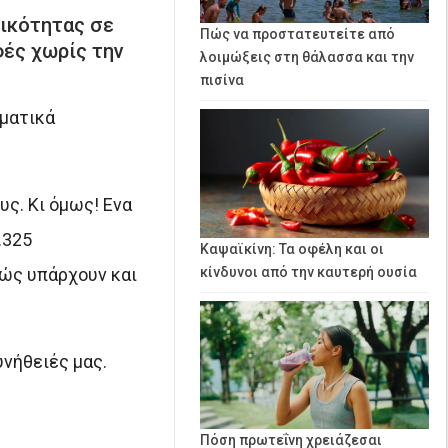
τικότητας σε
Πώς να προστατευτείτε από
φές χωρίς την
λοιμώξεις στη θάλασσα και την
πισίνα
ματικά
ς. Κι όμως! Ενα
.325
Καψαϊκίνη: Τα οφέλη και οι
θώς υπάρχουν και
κίνδυνοι από την καυτερή ουσία
υνήθειές μας.
Πόση πρωτεΐνη χρειάζεσαι