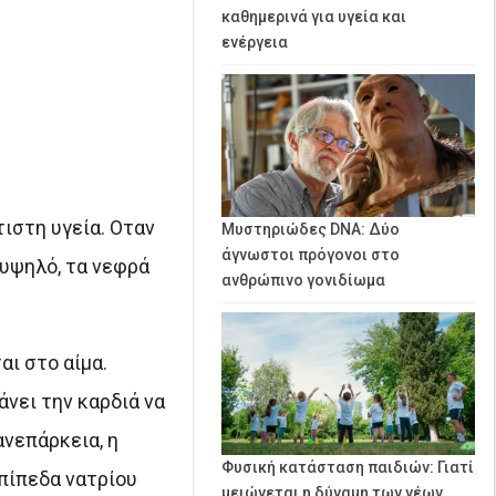
καθημερινά για υγεία και
ενέργεια
ιστη υγεία. Οταν
Μυστηριώδες DNA: Δύο
άγνωστοι πρόγονοι στο
 υψηλό, τα νεφρά
ανθρώπινο γονιδίωμα
αι στο αίμα.
άνει την καρδιά να
ανεπάρκεια, η
Φυσική κατάσταση παιδιών: Γιατί
επίπεδα νατρίου
μειώνεται η δύναμη των νέων