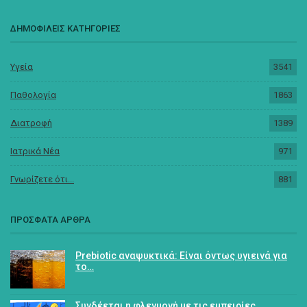
ΔΗΜΟΦΙΛΕΙΣ ΚΑΤΗΓΟΡΙΕΣ
Υγεία
3541
Παθολογία
1863
Διατροφή
1389
Ιατρικά Νέα
971
Γνωρίζετε ότι...
881
ΠΡΟΣΦΑΤΑ ΑΡΘΡΑ
Prebiotic αναψυκτικά: Είναι όντως υγιεινά για
το…
Συνδέεται η φλεγμονή με τις εμπειρίες