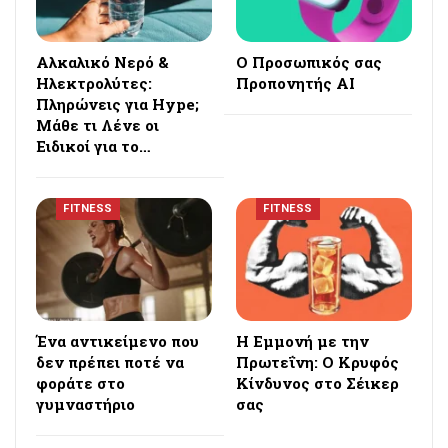
Αλκαλικό Νερό &
Ο Προσωπικός σας
Ηλεκτρολύτες:
Προπονητής AI
Πληρώνεις για Hype;
Μάθε τι Λένε οι
Ειδικοί για το…
FITNESS
FITNESS
Ένα αντικείμενο που
Η Εμμονή με την
δεν πρέπει ποτέ να
Πρωτεΐνη: Ο Κρυφός
φοράτε στο
Κίνδυνος στο Σέικερ
γυμναστήριο
σας