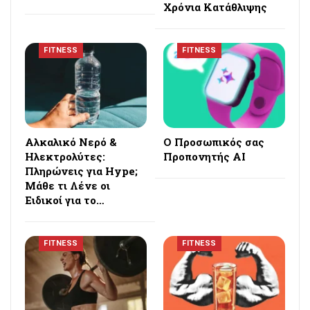
Χρόνια Κατάθλιψης
FITNESS
FITNESS
Αλκαλικό Νερό &
Ο Προσωπικός σας
Ηλεκτρολύτες:
Προπονητής AI
Πληρώνεις για Hype;
Μάθε τι Λένε οι
Ειδικοί για το…
FITNESS
FITNESS