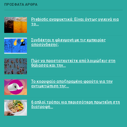
ΠΡΟΣΦΑΤΑ ΑΡΘΡΑ
Prebiotic αναψυκτικά: Είναι όντως υγιεινά για
το…
Συνδέεται η φλεγμονή με τις εμπειρίες
αποσύνδεσης;
Πώς να προστατευτείτε από λοιμώξεις στη
θάλασσα και την…
Το κορυφαίο αποξηραμένο φρούτο για την
αντιμετώπιση της…
6 απλοί τρόποι για περισσότερη πρωτεΐνη στη
διατροφή…