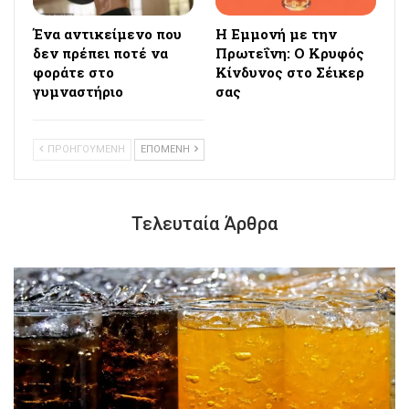
Ένα αντικείμενο που
Η Εμμονή με την
δεν πρέπει ποτέ να
Πρωτεΐνη: Ο Κρυφός
φοράτε στο
Κίνδυνος στο Σέικερ
γυμναστήριο
σας
ΠΡΟΗΓΟΥΜΕΝΗ
ΕΠΟΜΕΝΗ
Τελευταία Άρθρα