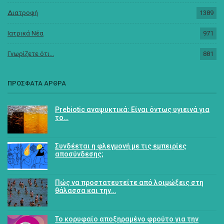
Διατροφή
1389
Ιατρικά Νέα
971
Γνωρίζετε ότι...
881
ΠΡΟΣΦΑΤΑ ΑΡΘΡΑ
Prebiotic αναψυκτικά: Είναι όντως υγιεινά για
το…
Συνδέεται η φλεγμονή με τις εμπειρίες
αποσύνδεσης;
Πώς να προστατευτείτε από λοιμώξεις στη
θάλασσα και την…
Το κορυφαίο αποξηραμένο φρούτο για την