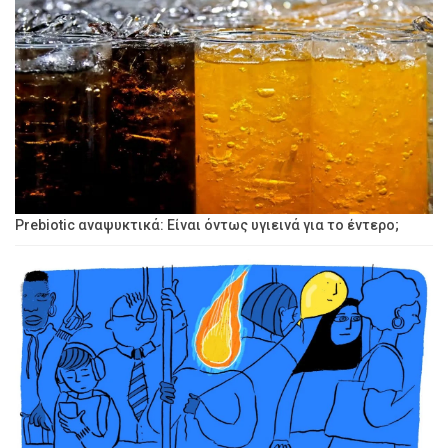
Prebiotic αναψυκτικά: Είναι όντως υγιεινά για το έντερο;